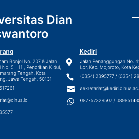
versitas Dian
wantoro
rang
Kediri
mam Bonjol No. 207 & Jalan

Jalan Penanggungan No. 4
I No. 5 - 11 , Pendrikan Kidul,
Lor, Kec. Mojoroto, Kota Ked
emarang Tengah, Kota

(0354) 2895777 / (0354) 
ng, Jawa Tengah, 50131
3517261

sekretariat@kediri.dinus.ac.
riat@dinus.id

087757328507 / 08985143
85577