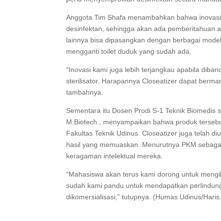
Anggota Tim Shafa menambahkan bahwa inovasi me
desinfektan, sehingga akan ada pemberitahuan a
lainnya bisa dipasangkan dengan berbagai model 
mengganti toilet duduk yang sudah ada.
“Inovasi kami juga lebih terjangkau apabila diban
sterilisator. Harapannya Closeatizer dapat berm
tambahnya.
Sementara itu Dosen Prodi S-1 Teknik Biomedis 
M.Biotech., menyampaikan bahwa produk tersebut 
Fakultas Teknik Udinus. Closeatizer juga telah di
hasil yang memuaskan. Menurutnya PKM sebaga
keragaman intelektual mereka.
“Mahasiswa akan terus kami dorong untuk mengikuti
sudah kami pandu untuk mendapatkan perlindung
dikomersialisasi,” tutupnya. (Humas Udinus/Hari