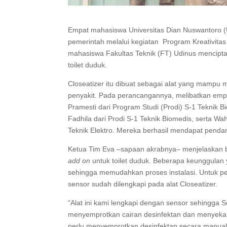
Empat mahasiswa Universitas Dian Nuswantoro (
pemerintah melalui kegiatan Program Kreativita
mahasiswa Fakultas Teknik (FT) Udinus menciptakan
toilet duduk.
Closeatizer itu dibuat sebagai alat yang mampu
penyakit. Pada perancangannya, melibatkan empa
Pramesti dari Program Studi (Prodi) S-1 Teknik
Fadhila dari Prodi S-1 Teknik Biomedis, serta Wah
Teknik Elektro. Mereka berhasil mendapat penda
Ketua Tim Eva –sapaan akrabnya– menjelaskan b
add on
untuk toilet duduk. Beberapa keunggulan
sehingga memudahkan proses instalasi. Untuk 
sensor sudah dilengkapi pada alat Closeatizer.
“Alat ini kami lengkapi dengan sensor sehingga S
menyemprotkan cairan desinfektan dan menyeka 
perlu menyemprotkan desinfektan secara manual,