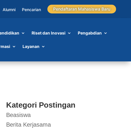
Pendaftaran Mahasiswa Baru
Alumni
Pencarian
endidikan
Riset dan Inovasi
Pengabdian
rmasi
Layanan
Kategori Postingan
Beasiswa
Berita Kerjasama