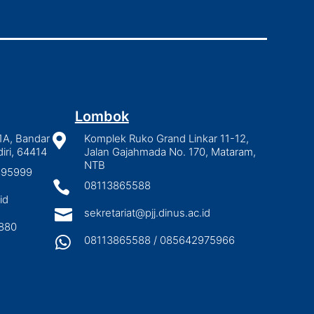
Lombok
1A, Bandar

Komplek Ruko Grand Linkar 11-12,
iri, 64414
Jalan Gajahmada No. 170, Mataram,
NTB
2895999

08113865588
id

sekretariat@pjj.dinus.ac.id
880

08113865588 / 085642975966