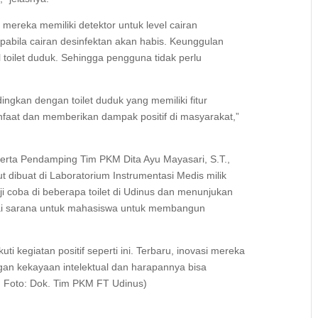
reka memiliki detektor untuk level cairan
pabila cairan desinfektan akan habis. Keunggulan
toilet duduk. Sehingga pengguna tidak perlu
dingkan dengan toilet duduk yang memiliki fitur
anfaat dan memberikan dampak positif di masyarakat,”
serta Pendamping Tim PKM Dita Ayu Mayasari, S.T.,
dibuat di Laboratorium Instrumentasi Medis milik
uji coba di beberapa toilet di Udinus dan menunjukan
i sarana untuk mahasiswa untuk membangun
 kegiatan positif seperti ini. Terbaru, inovasi mereka
an kekayaan intelektual dan harapannya bisa
s. Foto: Dok. Tim PKM FT Udinus)