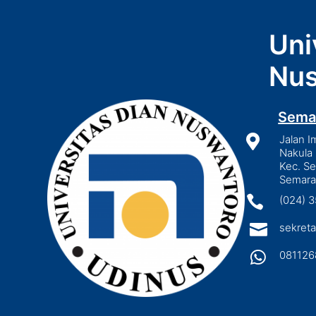
Uni
Nus
Sema

Jalan I
Nakula 
Kec. S
Semara

(024) 

sekreta

081126