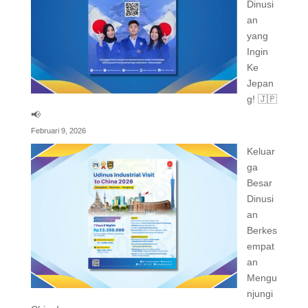
Dinusi
an
yang
Ingin
Ke
Jepan
g! 🇯🇵
📢
Februari 9, 2026
Keluar
ga
Besar
Dinusi
an
Berkes
empat
an
Mengu
njungi