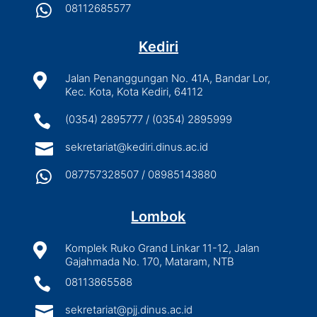

08112685577
Kediri

Jalan Penanggungan No. 41A, Bandar Lor,
Kec. Kota, Kota Kediri, 64112

(0354) 2895777 / (0354) 2895999

sekretariat@kediri.dinus.ac.id

087757328507 / 08985143880
Lombok

Komplek Ruko Grand Linkar 11-12, Jalan
Gajahmada No. 170, Mataram, NTB

08113865588

sekretariat@pjj.dinus.ac.id