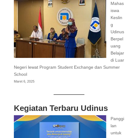
Mahas
iswa
Keslin
g
Udinus
Berpel
uang
Belajar
di Luar
Negeri lewat Program Student Exchange dan Summer
School
Maret 6, 2025
Kegiatan Terbaru Udinus
Panggi
lan
untuk