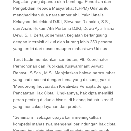
Kegiatan yang dipandu oleh Lembaga Penelitian dan
Pengabdian Kepada Masyarakat (LPPM) Udinus itu
menghadirkan dua narasumber ahli. Yakni Analis
Kekayaan Intelektual DJKI, Stevanus Rionaldo, S.S.,
dan Analis Hukum Ahli Pertama DJKI, Dewa Ayu Trisna
Dewi, S.H. Bertajuk seminar, kegiatan berlangsung
dengan interaktif diikuti oleh kurang lebih 250 peserta
yang terdiri dari dosen maupun mahasiswa Udinus.
Turut hadir memberikan sambutan, Plt. Koordinator
Permohonan dan Publikasi, Kuswardhanti Ariwati
Rahayu, S.Sos., M.Si. Menjelaskan bahwa narasumber
yang hadir sesuai dengan tema yang diusung, yakni
‘Mendorong Inovasi dan Kreativitas Pencipta dengan
Pencatatan Hak Cipta’. Ungkapnya, hak cipta memiliki
peran penting di dunia bisnis, di bidang industri kreatif
yang mencakup layanan dan produk.
“Seminar ini sebagai upaya kami meningkatkan
kompetisi mahasiswa mengenai perlindungan hak cipta.
Karena hak cipta bisa menjadi senjata ampuh untuk