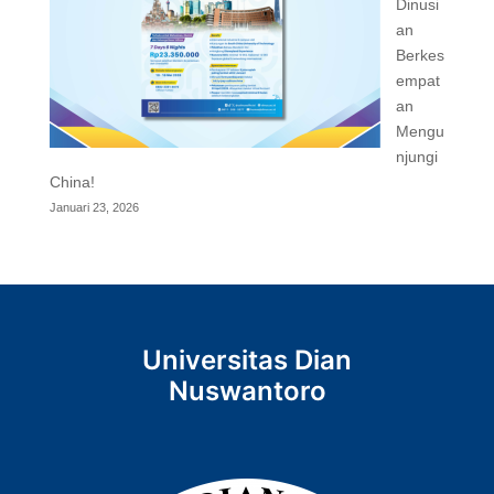
Dinusi
an
Berkes
empat
an
Mengu
njungi
China!
Januari 23, 2026
Universitas Dian
Nuswantoro