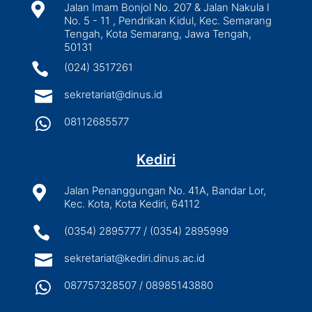

Jalan Imam Bonjol No. 207 & Jalan Nakula I
No. 5 - 11 , Pendrikan Kidul, Kec. Semarang
Tengah, Kota Semarang, Jawa Tengah,
50131

(024) 3517261

sekretariat@dinus.id

08112685577
Kediri

Jalan Penanggungan No. 41A, Bandar Lor,
Kec. Kota, Kota Kediri, 64112

(0354) 2895777 / (0354) 2895999

sekretariat@kediri.dinus.ac.id

087757328507 / 08985143880