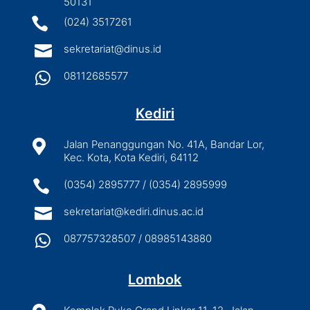
50131

(024) 3517261

sekretariat@dinus.id

08112685577
Kediri

Jalan Penanggungan No. 41A, Bandar Lor,
Kec. Kota, Kota Kediri, 64112

(0354) 2895777 / (0354) 2895999

sekretariat@kediri.dinus.ac.id

087757328507 / 08985143880
Lombok