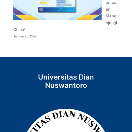
empat
an
Mengu
njungi
China!
Januari 23, 2026
Universitas Dian
Nuswantoro