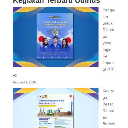
Kegiatan Terbaru Udinus
Panggi
lan
untuk
Dinusi
an
yang
Ingin
Ke
Jepan
g! 🇯🇵
📢
Februari 9, 2026
Keluar
ga
Besar
Dinusi
an
Berkes