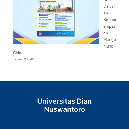
Dinusi
an
Berkes
empat
an
Mengu
njungi
China!
Januari 23, 2026
Universitas Dian
Nuswantoro