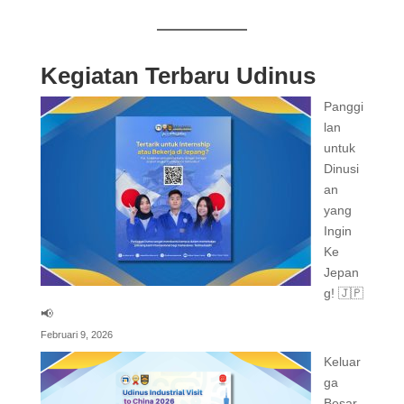
Kegiatan Terbaru Udinus
Panggi
lan
untuk
Dinusi
an
yang
Ingin
Ke
Jepan
g! 🇯🇵
📢
Februari 9, 2026
Keluar
ga
Besar