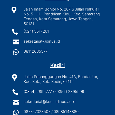

Jalan Imam Bonjol No. 207 & Jalan Nakula I
No. 5 - 11 , Pendrikan Kidul, Kec. Semarang
Tengah, Kota Semarang, Jawa Tengah,
50131

(024) 3517261

sekretariat@dinus.id

08112685577
Kediri

Jalan Penanggungan No. 41A, Bandar Lor,
Kec. Kota, Kota Kediri, 64112

(0354) 2895777 / (0354) 2895999

sekretariat@kediri.dinus.ac.id

087757328507 / 08985143880