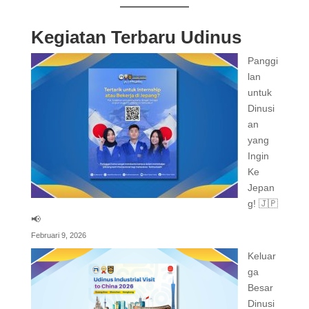
Kegiatan Terbaru Udinus
Panggi
lan
untuk
Dinusi
an
yang
Ingin
Ke
Jepan
g! 🇯🇵
📢
Februari 9, 2026
Keluar
ga
Besar
Dinusi