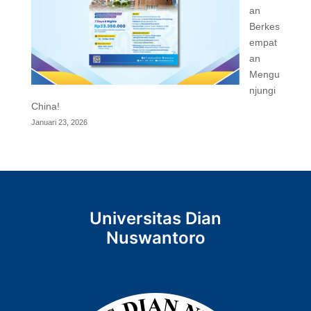
an
Berkes
empat
an
Mengu
njungi
China!
Januari 23, 2026
Universitas Dian
Nuswantoro