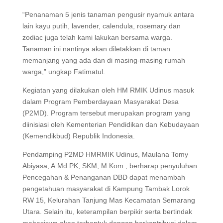
“Penanaman 5 jenis tanaman pengusir nyamuk antara
lain kayu putih, lavender, calendula, rosemary dan
zodiac juga telah kami lakukan bersama warga.
Tanaman ini nantinya akan diletakkan di taman
memanjang yang ada dan di masing-masing rumah
warga,” ungkap Fatimatul.
Kegiatan yang dilakukan oleh HM RMIK Udinus masuk
dalam Program Pemberdayaan Masyarakat Desa
(P2MD). Program tersebut merupakan program yang
diinisiasi oleh Kementerian Pendidikan dan Kebudayaan
(Kemendikbud) Republik Indonesia.
Pendamping P2MD HMRMIK Udinus, Maulana Tomy
Abiyasa, A.Md.PK, SKM, M.Kom., berharap penyuluhan
Pencegahan & Penanganan DBD dapat menambah
pengetahuan masyarakat di Kampung Tambak Lorok
RW 15, Kelurahan Tanjung Mas Kecamatan Semarang
Utara. Selain itu, keterampilan berpikir serta bertindak
mahasiswa akan terbentuk dengan berkontribusi dalam