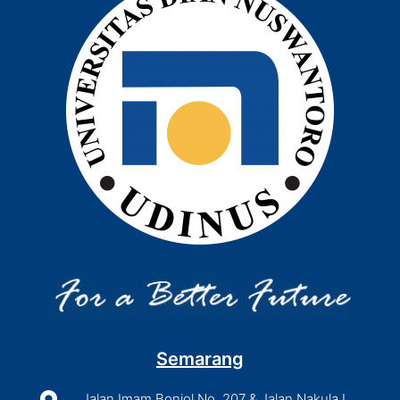
Semarang
Jalan Imam Bonjol No. 207 & Jalan Nakula I