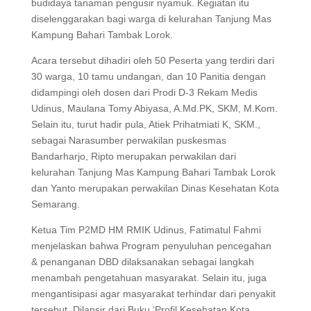
budidaya tanaman pengusir nyamuk. Kegiatan itu
diselenggarakan bagi warga di kelurahan Tanjung Mas
Kampung Bahari Tambak Lorok.
Acara tersebut dihadiri oleh 50 Peserta yang terdiri dari
30 warga, 10 tamu undangan, dan 10 Panitia dengan
didampingi oleh dosen dari Prodi D-3 Rekam Medis
Udinus, Maulana Tomy Abiyasa, A.Md.PK, SKM, M.Kom.
Selain itu, turut hadir pula, Atiek Prihatmiati K, SKM.,
sebagai Narasumber perwakilan puskesmas
Bandarharjo, Ripto merupakan perwakilan dari
kelurahan Tanjung Mas Kampung Bahari Tambak Lorok
dan Yanto merupakan perwakilan Dinas Kesehatan Kota
Semarang.
Ketua Tim P2MD HM RMIK Udinus, Fatimatul Fahmi
menjelaskan bahwa Program penyuluhan pencegahan
& penanganan DBD dilaksanakan sebagai langkah
menambah pengetahuan masyarakat. Selain itu, juga
mengantisipasi agar masyarakat terhindar dari penyakit
tersebut. Dilansir dari Buku ‘Profil Kesehatan Kota