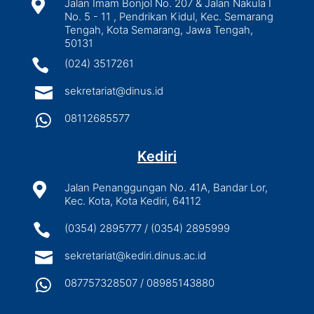

Jalan Imam Bonjol No. 207 & Jalan Nakula I
No. 5 - 11 , Pendrikan Kidul, Kec. Semarang
Tengah, Kota Semarang, Jawa Tengah,
50131

(024) 3517261

sekretariat@dinus.id

08112685577
Kediri

Jalan Penanggungan No. 41A, Bandar Lor,
Kec. Kota, Kota Kediri, 64112

(0354) 2895777 / (0354) 2895999

sekretariat@kediri.dinus.ac.id

087757328507 / 08985143880