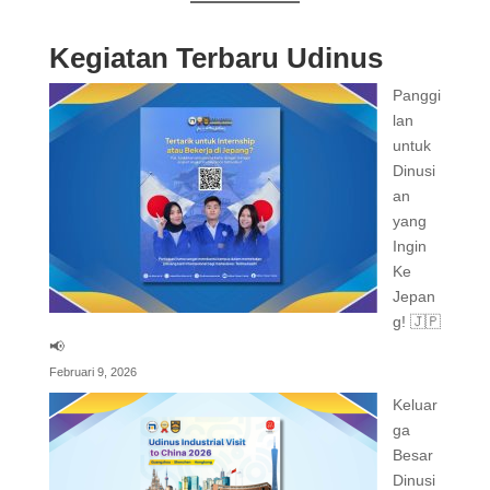
Kegiatan Terbaru Udinus
Panggi
lan
untuk
Dinusi
an
yang
Ingin
Ke
Jepan
g! 🇯🇵
📢
Februari 9, 2026
Keluar
ga
Besar
Dinusi