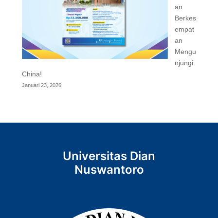
an
Berkes
empat
an
Mengu
njungi
China!
Januari 23, 2026
Universitas Dian
Nuswantoro