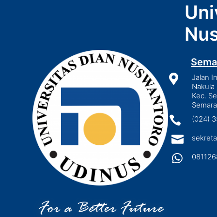
Uni
Nus
Sema

Jalan I
Nakula 
Kec. S
Semara

(024) 

sekreta

081126