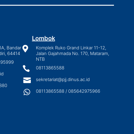
Lombok
1A, Bandar

Komplek Ruko Grand Linkar 11-12,
iri, 64414
Jalan Gajahmada No. 170, Mataram,
NTB
2895999

08113865588
id

sekretariat@pjj.dinus.ac.id
880

08113865588 / 085642975966