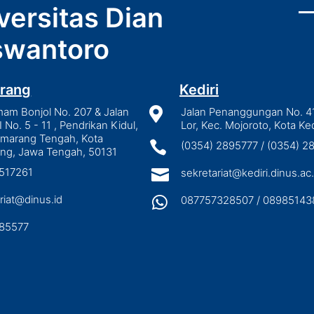
versitas Dian
wantoro
rang
Kediri
mam Bonjol No. 207 & Jalan

Jalan Penanggungan No. 4
I No. 5 - 11 , Pendrikan Kidul,
Lor, Kec. Mojoroto, Kota Ked
emarang Tengah, Kota

(0354) 2895777 / (0354) 
ng, Jawa Tengah, 50131
3517261

sekretariat@kediri.dinus.ac.
riat@dinus.id

087757328507 / 08985143
85577