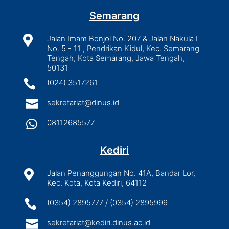
Semarang

Jalan Imam Bonjol No. 207 & Jalan Nakula I
No. 5 - 11 , Pendrikan Kidul, Kec. Semarang
Tengah, Kota Semarang, Jawa Tengah,
50131

(024) 3517261

sekretariat@dinus.id

08112685577
Kediri

Jalan Penanggungan No. 41A, Bandar Lor,
Kec. Kota, Kota Kediri, 64112

(0354) 2895777 / (0354) 2895999

sekretariat@kediri.dinus.ac.id