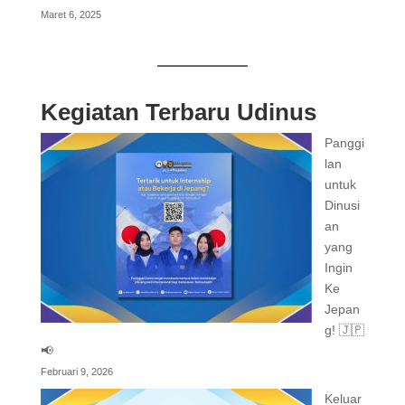
Maret 6, 2025
Kegiatan Terbaru Udinus
Panggi
lan
untuk
Dinusi
an
yang
Ingin
Ke
Jepan
g! 🇯🇵
📢
Februari 9, 2026
Keluar