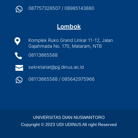

087757328507 / 08985143880
Lombok

Komplek Ruko Grand Linkar 11-12, Jalan
Gajahmada No. 170, Mataram, NTB

08113865588

sekretariat@pjj.dinus.ac.id

08113865588 / 085642975966
UNIVERSITAS DIAN NUSWANTORO
Copyright © 2023 UDI UDINUS All right Reserved
English