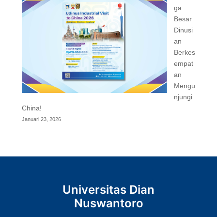
ga
Besar
Dinusi
an
Berkes
empat
an
Mengu
njungi
China!
Januari 23, 2026
Universitas Dian
Nuswantoro