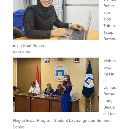
Beber
kan
Tips
Tubuh
Tetap
Bersta
mina Saat Puasa
Maret 6, 2025
Mahas
iswa
Keslin
g
Udinus
Berpel
uang
Belajar
di Luar
Negeri lewat Program Student Exchange dan Summer
School