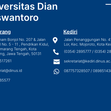
versitas Dian
wantoro
rang
Kediri
mam Bonjol No. 207 & Jalan

Jalan Penanggungan No. 4
I No. 5 - 11 , Pendrikan Kidul,
Lor, Kec. Mojoroto, Kota Ked
emarang Tengah, Kota

(0354) 2895777 / (0354) 
ng, Jawa Tengah, 50131
3517261

sekretariat@kediri.dinus.ac.
riat@dinus.id

087757328507 / 08985143
85577