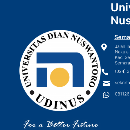
Uni
Nus
Sema

Jalan I
Nakula 
Kec. S
Semara

(024) 

sekreta

081126