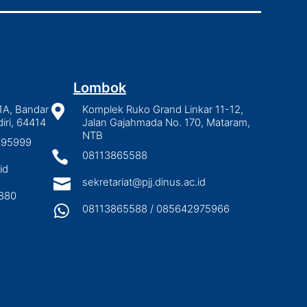
Lombok
1A, Bandar

Komplek Ruko Grand Linkar 11-12,
iri, 64414
Jalan Gajahmada No. 170, Mataram,
NTB
2895999

08113865588
id

sekretariat@pjj.dinus.ac.id
880

08113865588 / 085642975966