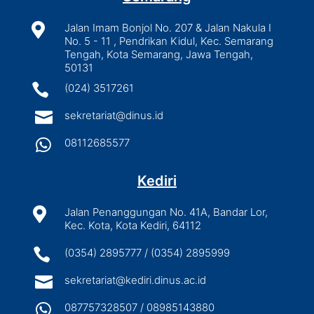

Jalan Imam Bonjol No. 207 & Jalan Nakula I
No. 5 - 11 , Pendrikan Kidul, Kec. Semarang
Tengah, Kota Semarang, Jawa Tengah,
50131

(024) 3517261

sekretariat@dinus.id

08112685577
Kediri

Jalan Penanggungan No. 41A, Bandar Lor,
Kec. Kota, Kota Kediri, 64112

(0354) 2895777 / (0354) 2895999

sekretariat@kediri.dinus.ac.id

087757328507 / 08985143880