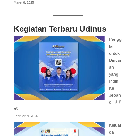
Maret 6, 2025
Kegiatan Terbaru Udinus
Panggi
lan
untuk
Dinusi
an
yang
Ingin
Ke
Jepan
g! 🇯🇵
📢
Februari 9, 2026
Keluar
ga