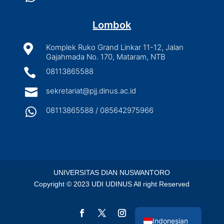
Lombok

Komplek Ruko Grand Linkar 11-12, Jalan
Gajahmada No. 170, Mataram, NTB

08113865588

sekretariat@pjj.dinus.ac.id

08113865588 / 085642975966
UNIVERSITAS DIAN NUSWANTORO
Copyright © 2023 UDI UDINUS All right Reserved
English
Indonesian