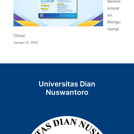
Berkes
empat
an
Mengu
njungi
China!
Januari 23, 2026
Universitas Dian
Nuswantoro