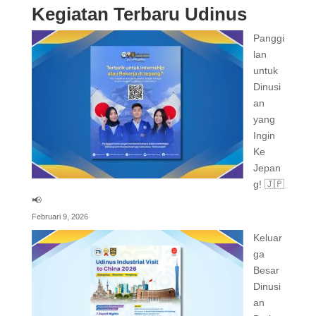
Kegiatan Terbaru Udinus
Panggi
lan
untuk
Dinusi
an
yang
Ingin
Ke
Jepan
g! 🇯🇵
📢
Februari 9, 2026
Keluar
ga
Besar
Dinusi
an