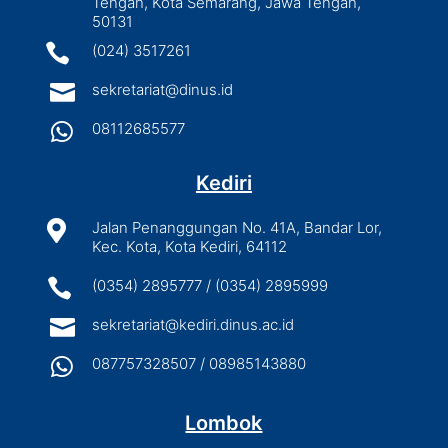
Tengah, Kota Semarang, Jawa Tengah,
50131

(024) 3517261

sekretariat@dinus.id

08112685577
Kediri

Jalan Penanggungan No. 41A, Bandar Lor,
Kec. Kota, Kota Kediri, 64112

(0354) 2895777 / (0354) 2895999

sekretariat@kediri.dinus.ac.id

087757328507 / 08985143880
Lombok