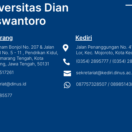
versitas Dian
wantoro
rang
Kediri
mam Bonjol No. 207 & Jalan

Jalan Penanggungan No. 4
I No. 5 - 11 , Pendrikan Kidul,
Lor, Kec. Mojoroto, Kota Ked
emarang Tengah, Kota

(0354) 2895777 / (0354) 
ng, Jawa Tengah, 50131
3517261

sekretariat@kediri.dinus.ac.
riat@dinus.id

087757328507 / 08985143
85577