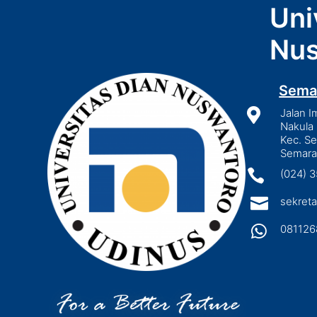
Uni
Nus
Sema

Jalan I
Nakula 
Kec. S
Semara

(024) 

sekreta

081126