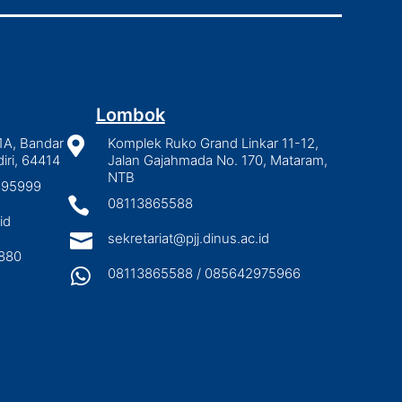
Lombok
1A, Bandar

Komplek Ruko Grand Linkar 11-12,
iri, 64414
Jalan Gajahmada No. 170, Mataram,
NTB
2895999

08113865588
id

sekretariat@pjj.dinus.ac.id
880

08113865588 / 085642975966