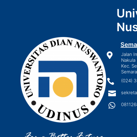
Uni
Nus
Sema

Jalan I
Nakula 
Kec. S
Semara

(024) 

sekreta

081126