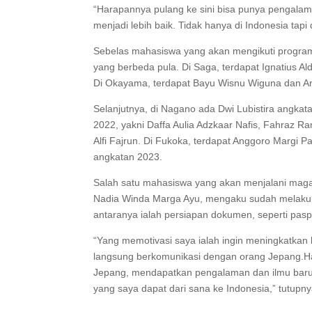
“Harapannya pulang ke sini bisa punya pengalaman
menjadi lebih baik. Tidak hanya di Indonesia tapi 
Sebelas mahasiswa yang akan mengikuti program 
yang berbeda pula. Di Saga, terdapat Ignatius A
Di Okayama, terdapat Bayu Wisnu Wiguna dan A
Selanjutnya, di Nagano ada Dwi Lubistira angka
2022, yakni Daffa Aulia Adzkaar Nafis, Fahraz
Alfi Fajrun. Di Fukoka, terdapat Anggoro Margi
angkatan 2023.
Salah satu mahasiswa yang akan menjalani magan
Nadia Winda Marga Ayu, mengaku sudah melakuka
antaranya ialah persiapan dokumen, seperti pasp
“Yang memotivasi saya ialah ingin meningkatka
langsung berkomunikasi dengan orang Jepang.
Jepang, mendapatkan pengalaman dan ilmu baru, 
yang saya dapat dari sana ke Indonesia,” tutupny