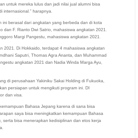
 untuk mereka lulus dan jadi nilai jual alumni bisa
di internasional.” harapnya.
ini berasal dari angkatan yang berbeda dan di kota
ldo dan F. Rianto Dwi Satrio, mahasiswa angkatan 2021.
nggoro Margi Pangestu, mahasiswa angkatan 2021.
tan 2021. Di Hokkaido, terdapat 4 mahasiswa angkatan
 Ramdhani Saputri, Thomas Agra Ananta, dan Muhammad
 Pangestu angkatan 2021 dan Nadia Winda Marga Ayu,
g di perusahaan Yakiniku Sakai Holding di Fukuoka,
n persiapan untuk mengikuti program ini. DI
or dan visa.
n kemampuan Bahasa Jepang karena di sana bisa
Harapan saya bisa meningkatkan kemampuan Bahasa
serta bisa menerapkan kedisiplinan dan etos kerja
a.