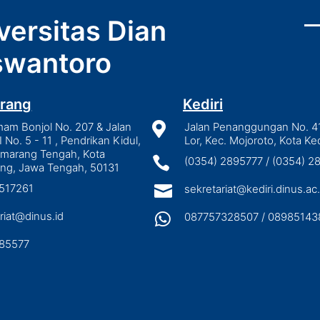
versitas Dian
wantoro
rang
Kediri
mam Bonjol No. 207 & Jalan

Jalan Penanggungan No. 4
I No. 5 - 11 , Pendrikan Kidul,
Lor, Kec. Mojoroto, Kota Ked
emarang Tengah, Kota

(0354) 2895777 / (0354) 
ng, Jawa Tengah, 50131
3517261

sekretariat@kediri.dinus.ac.
riat@dinus.id

087757328507 / 08985143
85577