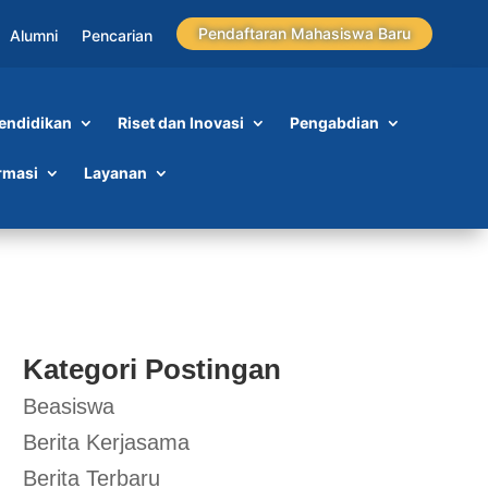
Pendaftaran Mahasiswa Baru
Alumni
Pencarian
endidikan
Riset dan Inovasi
Pengabdian
rmasi
Layanan
Kategori Postingan
Beasiswa
Berita Kerjasama
Berita Terbaru