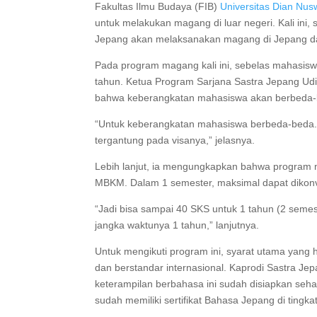
Fakultas Ilmu Budaya (FIB)
Universitas Dian Nus
untuk melakukan magang di luar negeri. Kali ini
Jepang akan melaksanakan magang di Jepang dan
Pada program magang kali ini, sebelas mahasis
tahun. Ketua Program Sarjana Sastra Jepang Udi
bahwa keberangkatan mahasiswa akan berbeda-bed
“Untuk keberangkatan mahasiswa berbeda-beda. 
tergantung pada visanya,” jelasnya.
Lebih lanjut, ia mengungkapkan bahwa program m
MBKM. Dalam 1 semester, maksimal dapat dikonv
“Jadi bisa sampai 40 SKS untuk 1 tahun (2 sem
jangka waktunya 1 tahun,” lanjutnya.
Untuk mengikuti program ini, syarat utama yang 
dan berstandar internasional. Kaprodi Sastra J
keterampilan berbahasa ini sudah disiapkan seha
sudah memiliki sertifikat Bahasa Jepang di tingka