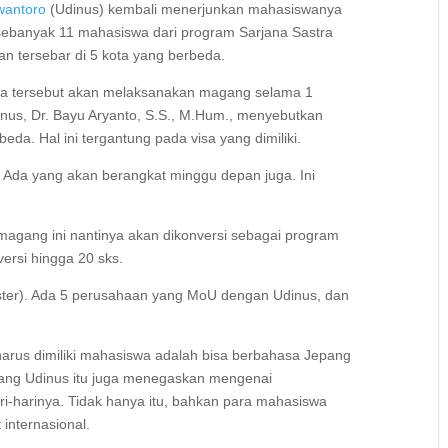
wantoro
(Udinus) kembali menerjunkan mahasiswanya
, sebanyak 11 mahasiswa dari program Sarjana Sastra
 tersebar di 5 kota yang berbeda.
wa tersebut akan melaksanakan magang selama 1
nus, Dr. Bayu Aryanto, S.S., M.Hum., menyebutkan
a. Hal ini tergantung pada visa yang dimiliki.
Ada yang akan berangkat minggu depan juga. Ini
agang ini nantinya akan dikonversi sebagai program
ersi hingga 20 sks.
ester). Ada 5 perusahaan yang MoU dengan Udinus, dan
harus dimiliki mahasiswa adalah bisa berbahasa Jepang
epang Udinus itu juga menegaskan mengenai
ri-harinya. Tidak hanya itu, bahkan para mahasiswa
t internasional.