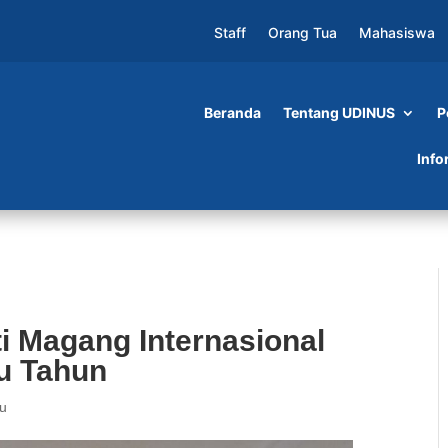
Staff
Orang Tua
Mahasiswa
Beranda
Tentang UDINUS
P
Internasional di Jepang Selama Satu Tahun
Info
i Magang Internasional
u Tahun
ru