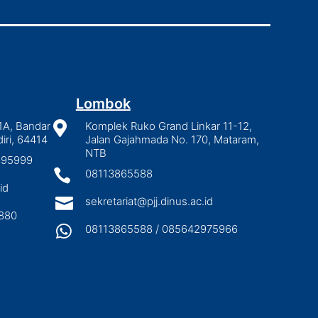
Lombok
1A, Bandar

Komplek Ruko Grand Linkar 11-12,
iri, 64414
Jalan Gajahmada No. 170, Mataram,
NTB
2895999

08113865588
id

sekretariat@pjj.dinus.ac.id
880

08113865588 / 085642975966