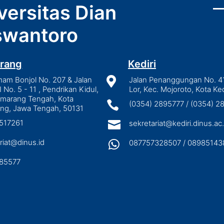
versitas Dian
wantoro
rang
Kediri
mam Bonjol No. 207 & Jalan

Jalan Penanggungan No. 4
I No. 5 - 11 , Pendrikan Kidul,
Lor, Kec. Mojoroto, Kota Ked
emarang Tengah, Kota

(0354) 2895777 / (0354) 
ng, Jawa Tengah, 50131
3517261

sekretariat@kediri.dinus.ac.
riat@dinus.id

087757328507 / 08985143
85577