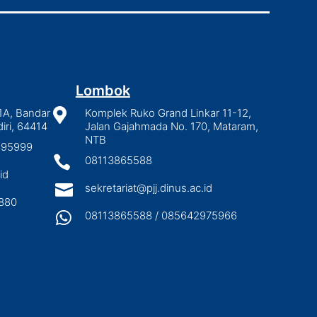
Lombok
1A, Bandar

Komplek Ruko Grand Linkar 11-12,
iri, 64414
Jalan Gajahmada No. 170, Mataram,
NTB
2895999

08113865588
id

sekretariat@pjj.dinus.ac.id
880

08113865588 / 085642975966