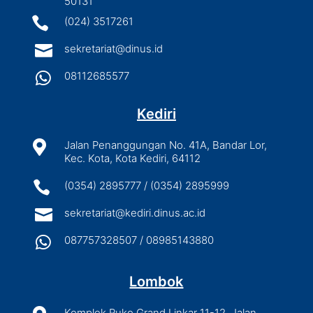
50131

(024) 3517261

sekretariat@dinus.id

08112685577
Kediri

Jalan Penanggungan No. 41A, Bandar Lor,
Kec. Kota, Kota Kediri, 64112

(0354) 2895777 / (0354) 2895999

sekretariat@kediri.dinus.ac.id

087757328507 / 08985143880
Lombok
Komplek Ruko Grand Linkar 11-12, Jalan