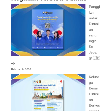
Panggi
lan
untuk
Dinusi
an
yang
Ingin
Ke
Jepan
g! 🇯🇵
📢
Februari 9, 2026
Keluar
ga
Besar
Dinusi
an
Berkes