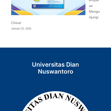
empat
an
Mengu
njungi
China!
Januari 23, 2026
Universitas Dian
Nuswantoro