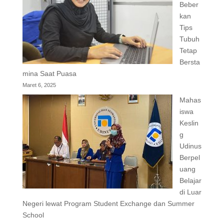
Beber
kan
Tips
Tubuh
Tetap
Bersta
mina Saat Puasa
Maret 6, 2025
Mahas
iswa
Keslin
g
Udinus
Berpel
uang
Belajar
di Luar
Negeri lewat Program Student Exchange dan Summer
School