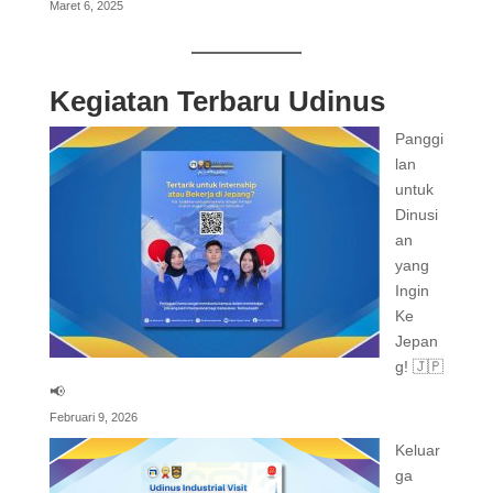
Maret 6, 2025
Kegiatan Terbaru Udinus
Panggi
lan
untuk
Dinusi
an
yang
Ingin
Ke
Jepan
g! 🇯🇵
📢
Februari 9, 2026
Keluar
ga