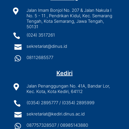

Jalan Imam Bonjol No. 207 & Jalan Nakula I
No. 5 - 11 , Pendrikan Kidul, Kec. Semarang
Tengah, Kota Semarang, Jawa Tengah,
50131

(024) 3517261

sekretariat@dinus.id

08112685577
Kediri

Jalan Penanggungan No. 41A, Bandar Lor,
Kec. Kota, Kota Kediri, 64112

(0354) 2895777 / (0354) 2895999

sekretariat@kediri.dinus.ac.id

087757328507 / 08985143880