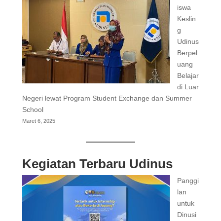
iswa
Keslin
g
Udinus
Berpel
uang
Belajar
di Luar
Negeri lewat Program Student Exchange dan Summer
School
Maret 6, 2025
Kegiatan Terbaru Udinus
Panggi
lan
untuk
Dinusi