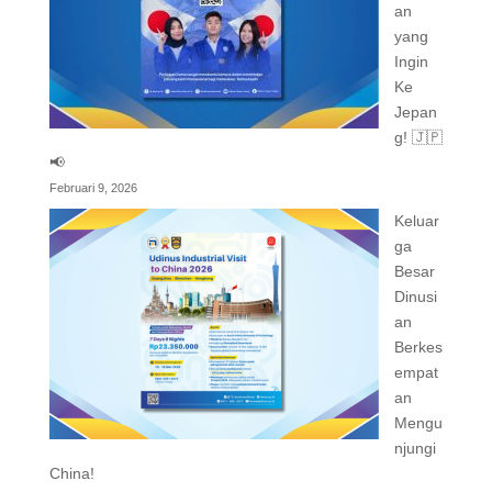
an
yang
Ingin
Ke
Jepan
g! 🇯🇵
📢
Februari 9, 2026
Keluar
ga
Besar
Dinusi
an
Berkes
empat
an
Mengu
njungi
China!