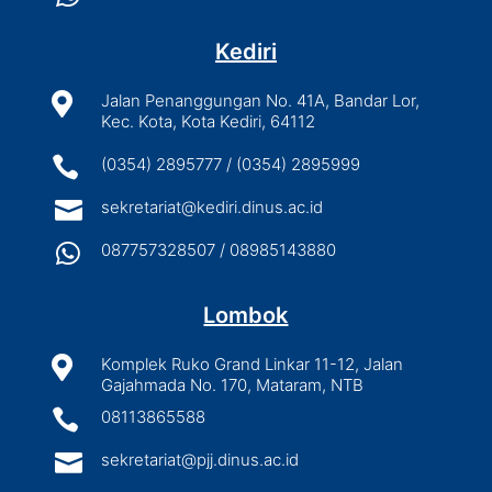
Kediri

Jalan Penanggungan No. 41A, Bandar Lor,
Kec. Kota, Kota Kediri, 64112

(0354) 2895777 / (0354) 2895999

sekretariat@kediri.dinus.ac.id

087757328507 / 08985143880
Lombok

Komplek Ruko Grand Linkar 11-12, Jalan
Gajahmada No. 170, Mataram, NTB

08113865588

sekretariat@pjj.dinus.ac.id