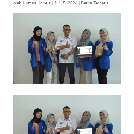
oleh
Humas Udinus
|
Jul 15, 2024
|
Berita Terbaru