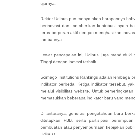
ujarnya.
Rektor Udinus pun menyatakan harapannya bahwa 
berinovasi dan memberikan kontribusi nyata b
terus berperan aktif dengan menghasilkan inovas
tambahnya.
Lewat pencapaian ini, Udinus juga menduduki 
Tinggi dengan inovasi terbaik.
Scimago Institutions Rankings adalah lembaga p
indikator berbeda. Ketiga indikator tersebut, yak
melalui visibilitas website. Untuk pemeringkatan
memasukkan beberapa indikator baru yang mencer
Di antaranya, generasi pengetahuan baru berk
ditetapkan PBB, serta partisipasi perempua
pembuatan atau penyempurnaan kebijakan publi
Udinus)