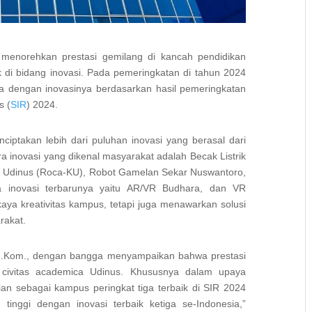
 menorehkan prestasi gemilang di kancah pendidikan
ik di bidang inovasi. Pada pemeringkatan di tahun 2024
iga dengan inovasinya berdasarkan hasil pemeringkatan
s (
SIR
) 2024.
iptakan lebih dari puluhan inovasi yang berasal dari
a inovasi yang dikenal masyarakat adalah Becak Listrik
 Udinus (Roca-KU), Robot Gamelan Sekar Nuswantoro,
 inovasi terbarunya yaitu AR/VR Budhara, dan VR
aya kreativitas kampus, tetapi juga menawarkan solusi
rakat.
, M.Kom., dengan bangga menyampaikan bahwa prestasi
h civitas academica Udinus. Khususnya dalam upaya
an sebagai kampus peringkat tiga terbaik di SIR 2024
inggi dengan inovasi terbaik ketiga se-Indonesia,”