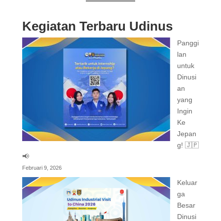
Kegiatan Terbaru Udinus
Panggi
lan
untuk
Dinusi
an
yang
Ingin
Ke
Jepan
g! 🇯🇵
📢
Februari 9, 2026
Keluar
ga
Besar
Dinusi