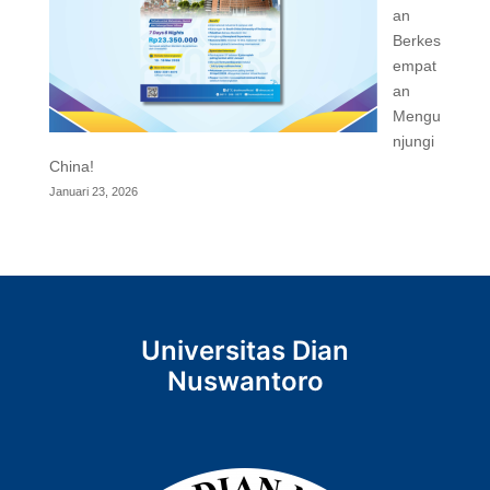
an
Berkes
empat
an
Mengu
njungi
China!
Januari 23, 2026
Universitas Dian
Nuswantoro