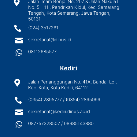

Jalan Imam Bonjol No. 207 & Jalan Nakula I
No. 5 - 11 , Pendrikan Kidul, Kec. Semarang
Tengah, Kota Semarang, Jawa Tengah,
50131

(024) 3517261

sekretariat@dinus.id

08112685577
Kediri

Jalan Penanggungan No. 41A, Bandar Lor,
Kec. Kota, Kota Kediri, 64112

(0354) 2895777 / (0354) 2895999

sekretariat@kediri.dinus.ac.id

087757328507 / 08985143880