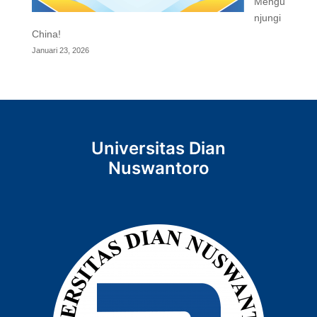
Mengu
njungi
China!
Januari 23, 2026
Universitas Dian
Nuswantoro