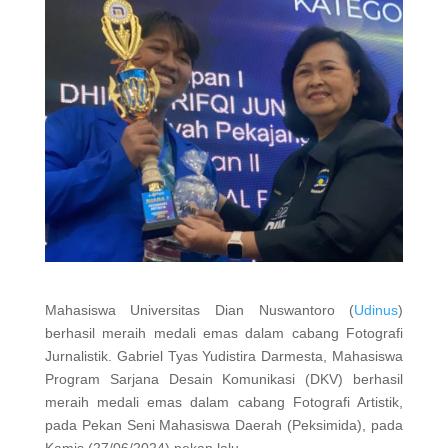
Mahasiswa Universitas Dian Nuswantoro (
Udinus
)
berhasil meraih medali emas dalam cabang Fotografi
Jurnalistik. Gabriel Tyas Yudistira Darmesta, Mahasiswa
Program Sarjana Desain Komunikasi (DKV) berhasil
meraih medali emas dalam cabang Fotografi Artistik,
pada Pekan Seni Mahasiswa Daerah (Peksimida), pada
Kamis (27/06/2024) pekan lalu.