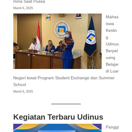
mina Saat Puasa
Maret 6, 2025
Mahas
iswa
Keslin
g
Udinus
Berpel
uang
Belajar
di Luar
Negeri lewat Program Student Exchange dan Summer
School
Maret 6, 2025
Kegiatan Terbaru Udinus
Panggi