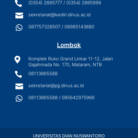

(0354) 2895777 / (0354) 2895999

sekretariat@kediri.dinus.ac.id

087757328507 / 08985143880
Lombok

Komplek Ruko Grand Linkar 11-12, Jalan
Gajahmada No. 170, Mataram, NTB

08113865588

sekretariat@pjj.dinus.ac.id

08113865588 / 085642975966
UNIVERSITAS DIAN NUSWANTORO