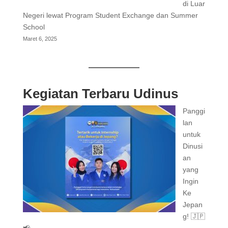
di Luar
Negeri lewat Program Student Exchange dan Summer
School
Maret 6, 2025
Kegiatan Terbaru Udinus
Panggi
lan
untuk
Dinusi
an
yang
Ingin
Ke
Jepan
g! 🇯🇵