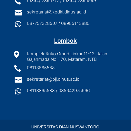

(0354) 2895777 / (0354) 2895999

sekretariat@kediri.dinus.ac.id

087757328507 / 08985143880
Lombok

Komplek Ruko Grand Linkar 11-12, Jalan
Gajahmada No. 170, Mataram, NTB

08113865588

sekretariat@pjj.dinus.ac.id

08113865588 / 085642975966
UNIVERSITAS DIAN NUSWANTORO