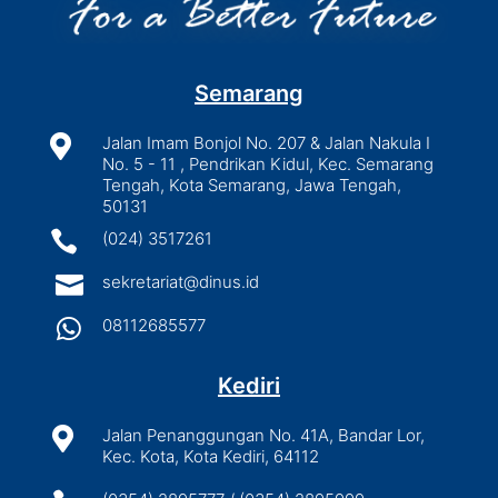
Semarang

Jalan Imam Bonjol No. 207 & Jalan Nakula I
No. 5 - 11 , Pendrikan Kidul, Kec. Semarang
Tengah, Kota Semarang, Jawa Tengah,
50131

(024) 3517261

sekretariat@dinus.id

08112685577
Kediri

Jalan Penanggungan No. 41A, Bandar Lor,
Kec. Kota, Kota Kediri, 64112