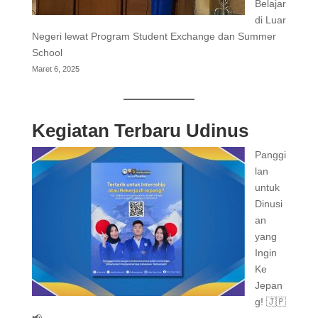
Belajar
di Luar
Negeri lewat Program Student Exchange dan Summer
School
Maret 6, 2025
Kegiatan Terbaru Udinus
Panggi
lan
untuk
Dinusi
an
yang
Ingin
Ke
Jepan
g! 🇯🇵
📢