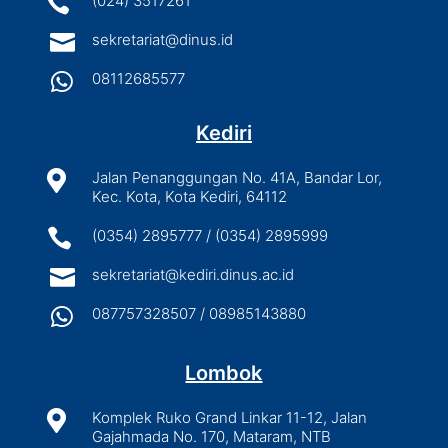

(024) 3517261

sekretariat@dinus.id

08112685577
Kediri

Jalan Penanggungan No. 41A, Bandar Lor,
Kec. Kota, Kota Kediri, 64112

(0354) 2895777 / (0354) 2895999

sekretariat@kediri.dinus.ac.id

087757328507 / 08985143880
Lombok

Komplek Ruko Grand Linkar 11-12, Jalan
Gajahmada No. 170, Mataram, NTB