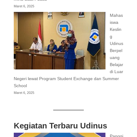
Maret 6, 2025
Mahas
iswa
Keslin
g
Udinus
Berpel
uang
Belajar
di Luar
Negeri lewat Program Student Exchange dan Summer
School
Maret 6, 2025
Kegiatan Terbaru Udinus
Panggi