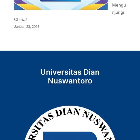
Mengu
njungi
China!
Januari 23, 2026
Universitas Dian
Nuswantoro