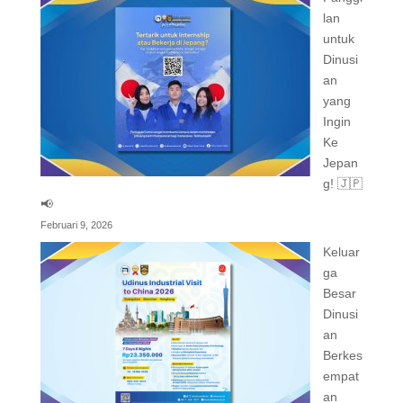
lan
untuk
Dinusi
an
yang
Ingin
Ke
Jepan
g! 🇯🇵
📢
Februari 9, 2026
Keluar
ga
Besar
Dinusi
an
Berkes
empat
an