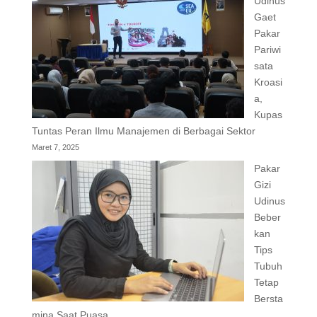
Udinus
Gaet
Pakar
Pariwi
sata
Kroasi
a,
Kupas
Tuntas Peran Ilmu Manajemen di Berbagai Sektor
Maret 7, 2025
Pakar
Gizi
Udinus
Beber
kan
Tips
Tubuh
Tetap
Bersta
mina Saat Puasa