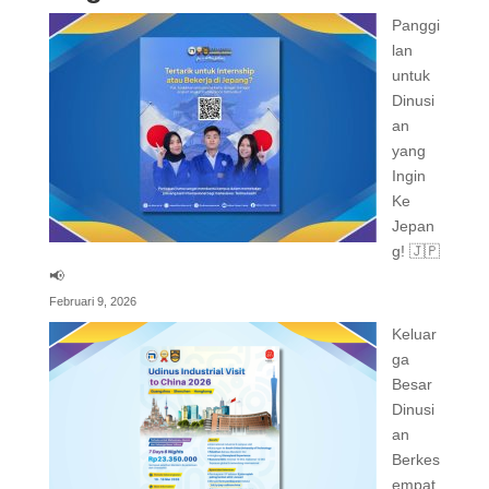
Panggi
lan
untuk
Dinusi
an
yang
Ingin
Ke
Jepan
g! 🇯🇵
📢
Februari 9, 2026
Keluar
ga
Besar
Dinusi
an
Berkes
empat