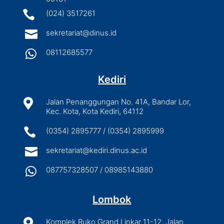

(024) 3517261

sekretariat@dinus.id

08112685577
Kediri

Jalan Penanggungan No. 41A, Bandar Lor,
Kec. Kota, Kota Kediri, 64112

(0354) 2895777 / (0354) 2895999

sekretariat@kediri.dinus.ac.id

087757328507 / 08985143880
Lombok

Komplek Ruko Grand Linkar 11-12, Jalan