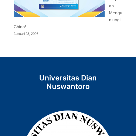
an
Mengu
njungi
China!
Januari 23, 2026
Universitas Dian
Nuswantoro