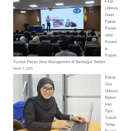
FEB
Udinus
Gaet
Pakar
Pariwi
sata
Kroasi
a,
Kupas
Tuntas Peran Ilmu Manajemen di Berbagai Sektor
Maret 7, 2025
Pakar
Gizi
Udinus
Beber
kan
Tips
Tubuh
Tetap