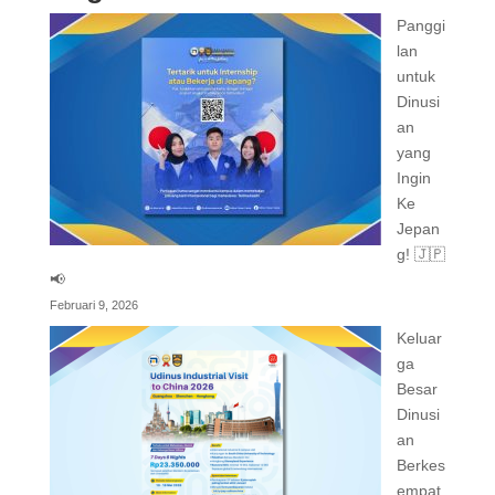
Panggi
lan
untuk
Dinusi
an
yang
Ingin
Ke
Jepan
g! 🇯🇵
📢
Februari 9, 2026
Keluar
ga
Besar
Dinusi
an
Berkes
empat