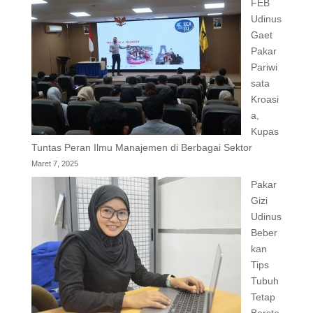
FEB
Udinus
Gaet
Pakar
Pariwi
sata
Kroasi
a,
Kupas
Tuntas Peran Ilmu Manajemen di Berbagai Sektor
Maret 7, 2025
Pakar
Gizi
Udinus
Beber
kan
Tips
Tubuh
Tetap