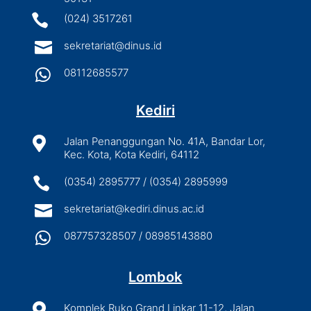

(024) 3517261

sekretariat@dinus.id

08112685577
Kediri

Jalan Penanggungan No. 41A, Bandar Lor,
Kec. Kota, Kota Kediri, 64112

(0354) 2895777 / (0354) 2895999

sekretariat@kediri.dinus.ac.id

087757328507 / 08985143880
Lombok

Komplek Ruko Grand Linkar 11-12, Jalan