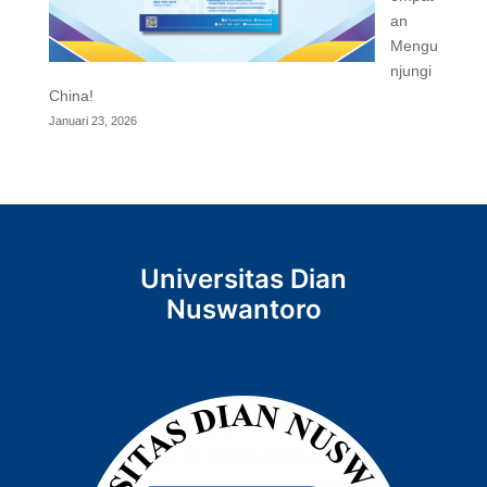
an
Mengu
njungi
China!
Januari 23, 2026
Universitas Dian
Nuswantoro