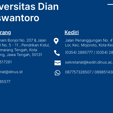
versitas Dian
wantoro
rang
Kediri
mam Bonjol No. 207 & Jalan

Jalan Penanggungan No. 4
I No. 5 - 11 , Pendrikan Kidul,
Lor, Kec. Mojoroto, Kota Ked
emarang Tengah, Kota

(0354) 2895777 / (0354) 
ng, Jawa Tengah, 50131
3517261

sekretariat@kediri.dinus.ac.
riat@dinus.id

087757328507 / 08985143
85577