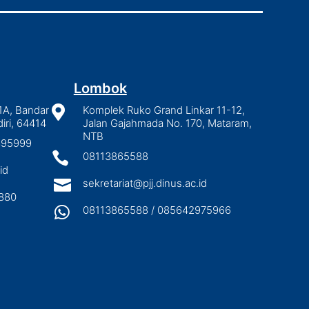
Lombok
1A, Bandar

Komplek Ruko Grand Linkar 11-12,
iri, 64414
Jalan Gajahmada No. 170, Mataram,
NTB
2895999

08113865588
id

sekretariat@pjj.dinus.ac.id
880

08113865588 / 085642975966