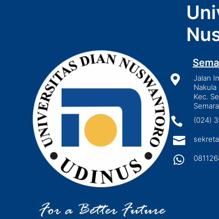
Uni
Nus
Sema

Jalan I
Nakula 
Kec. S
Semara

(024) 

sekreta

081126