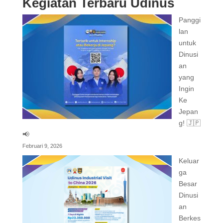
Kegiatan Terbaru Udinus
Panggi
lan
untuk
Dinusi
an
yang
Ingin
Ke
Jepan
g! 🇯🇵
📢
Februari 9, 2026
Keluar
ga
Besar
Dinusi
an
Berkes