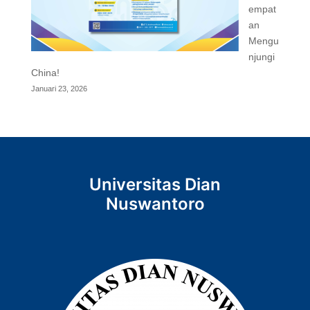
empat
an
Mengu
njungi
China!
Januari 23, 2026
Universitas Dian
Nuswantoro