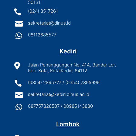
50131

(024) 3517261

sekretariat@dinus.id

08112685577
Kediri

Jalan Penanggungan No. 41A, Bandar Lor,
Kec. Kota, Kota Kediri, 64112

(0354) 2895777 / (0354) 2895999

sekretariat@kediri.dinus.ac.id

087757328507 / 08985143880
Lombok