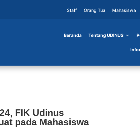
Staff
Orang Tua
Mahasiswa
Beranda
Tentang UDINUS
P
dinus Tanamkan Karakter Kuat pada Mahasiswa
Info
24, FIK Udinus
uat pada Mahasiswa