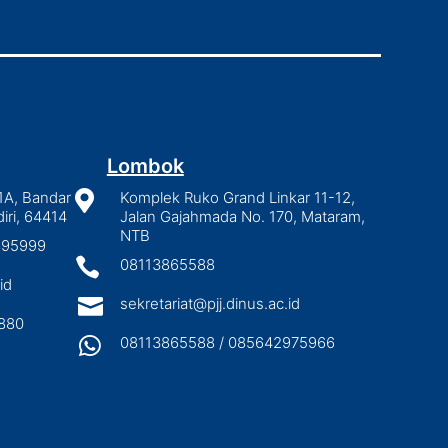
Lombok
1A, Bandar

Komplek Ruko Grand Linkar 11-12,
iri, 64414
Jalan Gajahmada No. 170, Mataram,
NTB
2895999

08113865588
id

sekretariat@pjj.dinus.ac.id
880

08113865588 / 085642975966