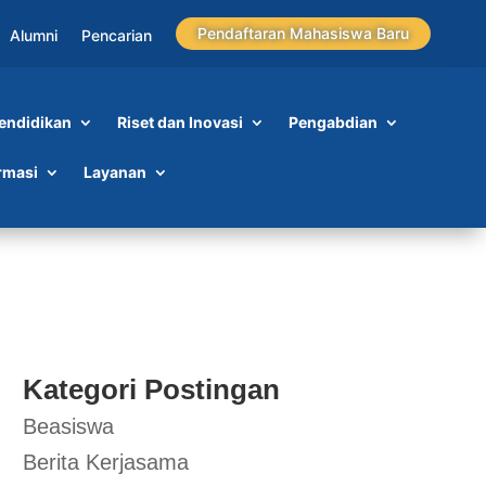
Pendaftaran Mahasiswa Baru
Alumni
Pencarian
endidikan
Riset dan Inovasi
Pengabdian
rmasi
Layanan
Kategori Postingan
Beasiswa
Berita Kerjasama