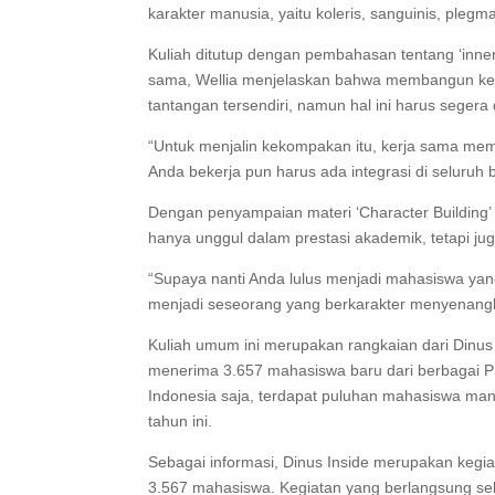
karakter manusia, yaitu koleris, sanguinis, plegma
Kuliah ditutup dengan pembahasan tentang ‘inner
sama, Wellia menjelaskan bahwa membangun kek
tantangan tersendiri, namun hal ini harus segera
“Untuk menjalin kekompakan itu, kerja sama mema
Anda bekerja pun harus ada integrasi di seluruh 
Dengan penyampaian materi ‘Character Building’ 
hanya unggul dalam prestasi akademik, tetapi j
“Supaya nanti Anda lulus menjadi mahasiswa yang 
menjadi seseorang yang berkarakter menyenang
Kuliah umum ini merupakan rangkaian dari Dinus
menerima 3.657 mahasiswa baru dari berbagai Pr
Indonesia saja, terdapat puluhan mahasiswa ma
tahun ini.
Sebagai informasi, Dinus Inside merupakan kegiat
3.567 mahasiswa. Kegiatan yang berlangsung sel