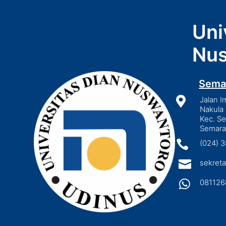
Uni
Nus
Sema

Jalan I
Nakula 
Kec. S
Semara

(024) 

sekreta

081126