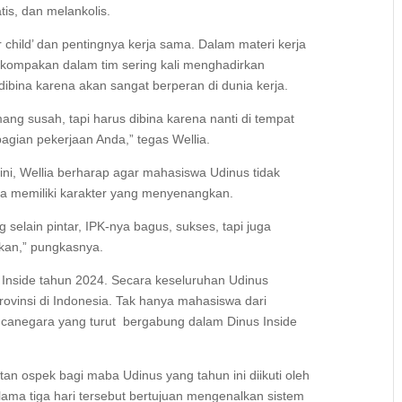
tis, dan melankolis.
 child’ dan pentingnya kerja sama. Dalam materi kerja
ompakan dalam tim sering kali menghadirkan
 dibina karena akan sangat berperan di dunia kerja.
ng susah, tapi harus dibina karena nanti di tempat
bagian pekerjaan Anda,” tegas Wellia.
ini, Wellia berharap agar mahasiswa Udinus tidak
uga memiliki karakter yang menyenangkan.
selain pintar, IPK-nya bagus, sukses, tapi juga
kan,” pungkasnya.
 Inside tahun 2024. Secara keseluruhan Udinus
ovinsi di Indonesia. Tak hanya mahasiswa dari
ncanegara yang turut bergabung dalam Dinus Inside
an ospek bagi maba Udinus yang tahun ini diikuti oleh
ama tiga hari tersebut bertujuan mengenalkan sistem