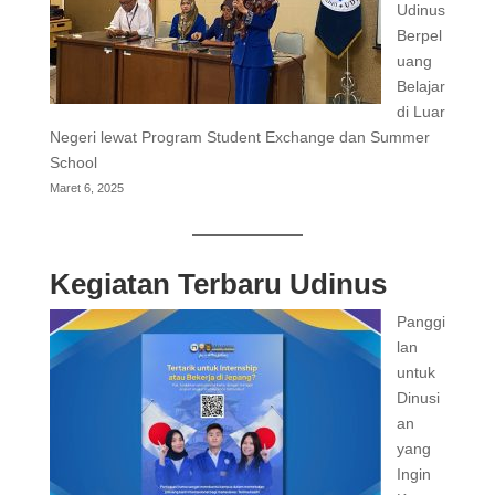
Udinus
Berpel
uang
Belajar
di Luar
Negeri lewat Program Student Exchange dan Summer
School
Maret 6, 2025
Kegiatan Terbaru Udinus
Panggi
lan
untuk
Dinusi
an
yang
Ingin