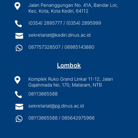

Jalan Penanggungan No. 41A, Bandar Lor,
Kec. Kota, Kota Kediri, 64112

(0354) 2895777 / (0354) 2895999

sekretariat@kediri.dinus.ac.id

087757328507 / 08985143880
Lombok

Komplek Ruko Grand Linkar 11-12, Jalan
Gajahmada No. 170, Mataram, NTB

08113865588

sekretariat@pjj.dinus.ac.id

08113865588 / 085642975966