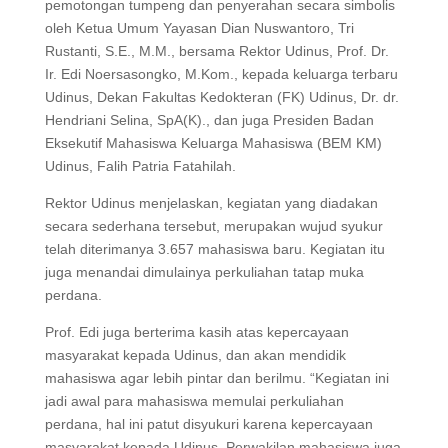
pemotongan tumpeng dan penyerahan secara simbolis
oleh Ketua Umum Yayasan Dian Nuswantoro, Tri
Rustanti, S.E., M.M., bersama Rektor Udinus, Prof. Dr.
Ir. Edi Noersasongko, M.Kom., kepada keluarga terbaru
Udinus, Dekan Fakultas Kedokteran (FK) Udinus, Dr. dr.
Hendriani Selina, SpA(K)., dan juga Presiden Badan
Eksekutif Mahasiswa Keluarga Mahasiswa (BEM KM)
Udinus, Falih Patria Fatahilah.
Rektor Udinus menjelaskan, kegiatan yang diadakan
secara sederhana tersebut, merupakan wujud syukur
telah diterimanya 3.657 mahasiswa baru. Kegiatan itu
juga menandai dimulainya perkuliahan tatap muka
perdana.
Prof. Edi juga berterima kasih atas kepercayaan
masyarakat kepada Udinus, dan akan mendidik
mahasiswa agar lebih pintar dan berilmu. “Kegiatan ini
jadi awal para mahasiswa memulai perkuliahan
perdana, hal ini patut disyukuri karena kepercayaan
masyarakat kepada Udinus. Perwakilan mahasiswa juga