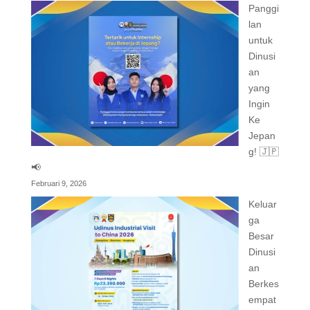
Panggi
lan
untuk
Dinusi
an
yang
Ingin
Ke
Jepan
g! 🇯🇵
📢
Februari 9, 2026
Keluar
ga
Besar
Dinusi
an
Berkes
empat