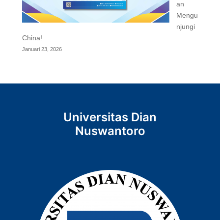
an
Mengu
njungi
China!
Januari 23, 2026
Universitas Dian
Nuswantoro