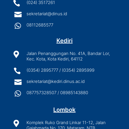

(024) 3517261

sekretariat@dinus.id

08112685577
Kediri

Jalan Penanggungan No. 41A, Bandar Lor,
Kec. Kota, Kota Kediri, 64112

(0354) 2895777 / (0354) 2895999

sekretariat@kediri.dinus.ac.id

087757328507 / 08985143880
Lombok

Komplek Ruko Grand Linkar 11-12, Jalan
Gajahmada No. 170, Mataram, NTB