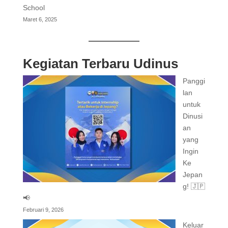
School
Maret 6, 2025
Kegiatan Terbaru Udinus
Panggi
lan
untuk
Dinusi
an
yang
Ingin
Ke
Jepan
g! 🇯🇵
📢
Februari 9, 2026
Keluar