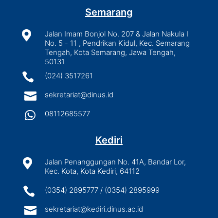
Semarang

Jalan Imam Bonjol No. 207 & Jalan Nakula I
No. 5 - 11 , Pendrikan Kidul, Kec. Semarang
Tengah, Kota Semarang, Jawa Tengah,
50131

(024) 3517261

sekretariat@dinus.id

08112685577
Kediri

Jalan Penanggungan No. 41A, Bandar Lor,
Kec. Kota, Kota Kediri, 64112

(0354) 2895777 / (0354) 2895999

sekretariat@kediri.dinus.ac.id