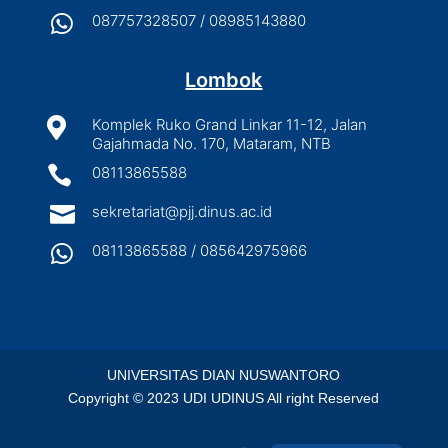

087757328507 / 08985143880
Lombok

Komplek Ruko Grand Linkar 11-12, Jalan
Gajahmada No. 170, Mataram, NTB

08113865588

sekretariat@pjj.dinus.ac.id

08113865588 / 085642975966
UNIVERSITAS DIAN NUSWANTORO
Copyright © 2023 UDI UDINUS All right Reserved
English