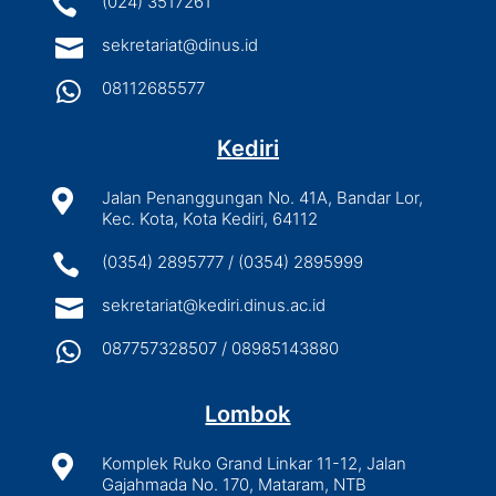

(024) 3517261

sekretariat@dinus.id

08112685577
Kediri

Jalan Penanggungan No. 41A, Bandar Lor,
Kec. Kota, Kota Kediri, 64112

(0354) 2895777 / (0354) 2895999

sekretariat@kediri.dinus.ac.id

087757328507 / 08985143880
Lombok

Komplek Ruko Grand Linkar 11-12, Jalan
Gajahmada No. 170, Mataram, NTB