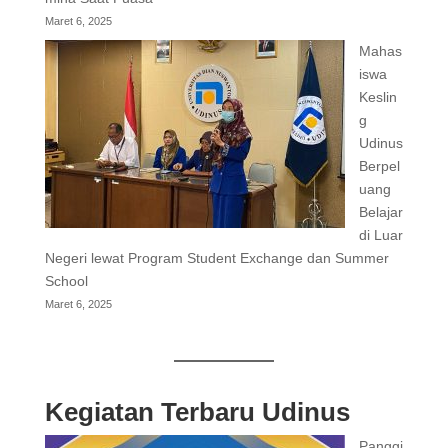
Maret 6, 2025
Mahas
iswa
Keslin
g
Udinus
Berpel
uang
Belajar
di Luar
Negeri lewat Program Student Exchange dan Summer
School
Maret 6, 2025
Kegiatan Terbaru Udinus
Panggi