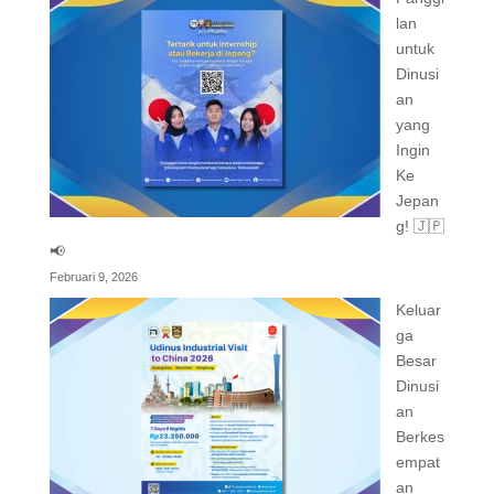
lan
untuk
Dinusi
an
yang
Ingin
Ke
Jepan
g! 🇯🇵
📢
Februari 9, 2026
Keluar
ga
Besar
Dinusi
an
Berkes
empat
an