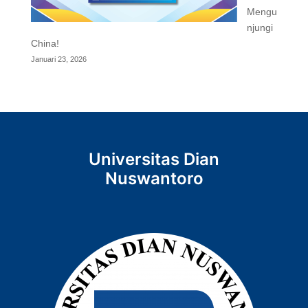
Mengu
njungi
China!
Januari 23, 2026
Universitas Dian
Nuswantoro