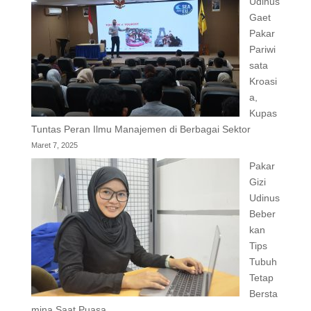
Udinus
Gaet
Pakar
Pariwi
sata
Kroasi
a,
Kupas
Tuntas Peran Ilmu Manajemen di Berbagai Sektor
Maret 7, 2025
Pakar
Gizi
Udinus
Beber
kan
Tips
Tubuh
Tetap
Bersta
mina Saat Puasa