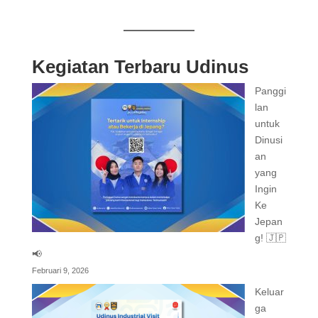
Kegiatan Terbaru Udinus
Panggi
lan
untuk
Dinusi
an
yang
Ingin
Ke
Jepan
g! 🇯🇵
📢
Februari 9, 2026
Keluar
ga