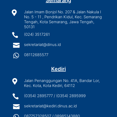
Semarang

Jalan Imam Bonjol No. 207 & Jalan Nakula I
No. 5 - 11 , Pendrikan Kidul, Kec. Semarang
Tengah, Kota Semarang, Jawa Tengah,
50131

(024) 3517261

sekretariat@dinus.id

08112685577
Kediri

Jalan Penanggungan No. 41A, Bandar Lor,
Kec. Kota, Kota Kediri, 64112

(0354) 2895777 / (0354) 2895999

sekretariat@kediri.dinus.ac.id

087757328507 / 08985143880