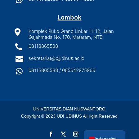
Lombok

Komplek Ruko Grand Linkar 11-12, Jalan
Gajahmada No. 170, Mataram, NTB

08113865588

sekretariat@pjj.dinus.ac.id

08113865588 / 085642975966
UNIVERSITAS DIAN NUSWANTORO
Copyright © 2023 UDI UDINUS All right Reserved
English
Indonesian