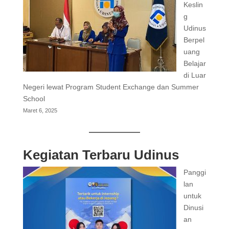
Keslin
g
Udinus
Berpel
uang
Belajar
di Luar
Negeri lewat Program Student Exchange dan Summer
School
Maret 6, 2025
Kegiatan Terbaru Udinus
Panggi
lan
untuk
Dinusi
an