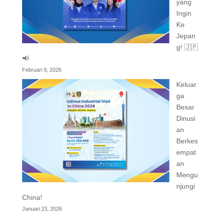
yang
Ingin
Ke
Jepan
g! 🇯🇵
📢
Februari 9, 2026
Keluar
ga
Besar
Dinusi
an
Berkes
empat
an
Mengu
njungi
China!
Januari 23, 2026