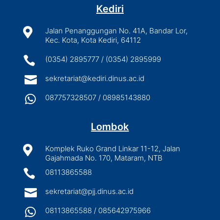
Kediri

Jalan Penanggungan No. 41A, Bandar Lor,
Kec. Kota, Kota Kediri, 64112

(0354) 2895777 / (0354) 2895999

sekretariat@kediri.dinus.ac.id

087757328507 / 08985143880
Lombok

Komplek Ruko Grand Linkar 11-12, Jalan
Gajahmada No. 170, Mataram, NTB

08113865588

sekretariat@pjj.dinus.ac.id

08113865588 / 085642975966