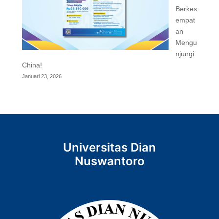
Berkes
empat
an
Mengu
njungi
China!
Januari 23, 2026
Universitas Dian
Nuswantoro