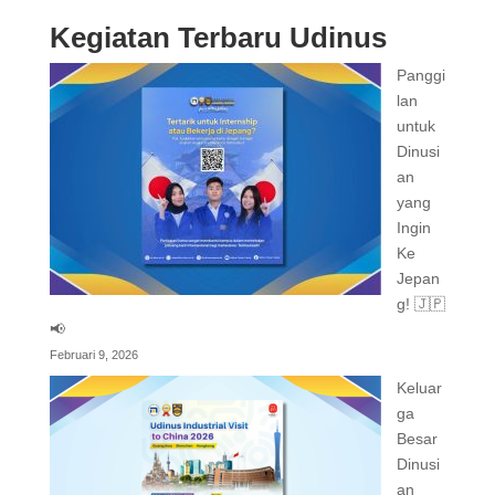
Kegiatan Terbaru Udinus
Panggi
lan
untuk
Dinusi
an
yang
Ingin
Ke
Jepan
g! 🇯🇵
📢
Februari 9, 2026
Keluar
ga
Besar
Dinusi
an