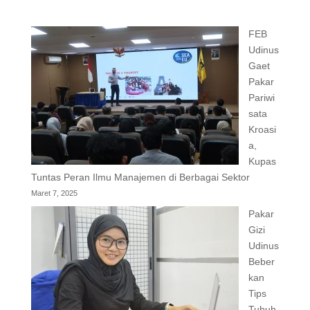
FEB
Udinus
Gaet
Pakar
Pariwi
sata
Kroasi
a,
Kupas
Tuntas Peran Ilmu Manajemen di Berbagai Sektor
Maret 7, 2025
Pakar
Gizi
Udinus
Beber
kan
Tips
Tubuh