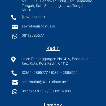
No. 5 - 11 , Pendrikan Kidul, Kec. Semarang
Tengah, Kota Semarang, Jawa Tengah,
50131

(024) 3517261

sekretariat@dinus.id

08112685577
Kediri

Jalan Penanggungan No. 41A, Bandar Lor,
Kec. Kota, Kota Kediri, 64112

(0354) 2895777 / (0354) 2895999

sekretariat@kediri.dinus.ac.id

087757328507 / 08985143880
Lombok