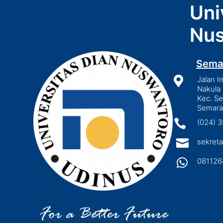
Uni
Nus
Sema

Jalan I
Nakula 
Kec. S
Semara

(024) 

sekreta

081126