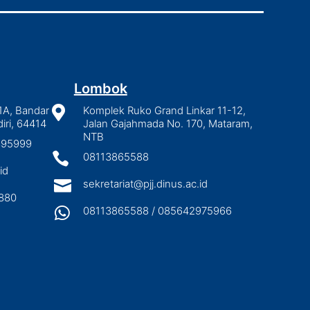
Lombok
1A, Bandar

Komplek Ruko Grand Linkar 11-12,
iri, 64414
Jalan Gajahmada No. 170, Mataram,
NTB
2895999

08113865588
id

sekretariat@pjj.dinus.ac.id
880

08113865588 / 085642975966