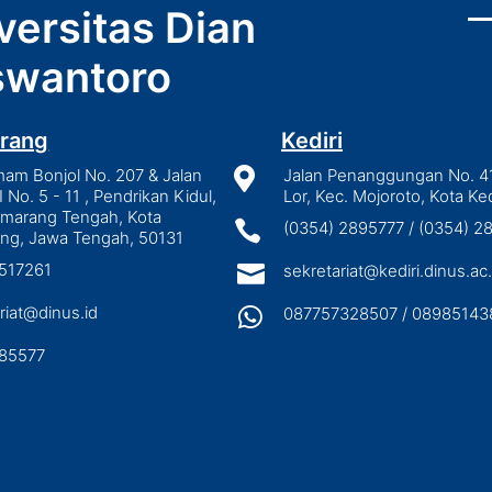
versitas Dian
wantoro
rang
Kediri
mam Bonjol No. 207 & Jalan

Jalan Penanggungan No. 4
I No. 5 - 11 , Pendrikan Kidul,
Lor, Kec. Mojoroto, Kota Ked
emarang Tengah, Kota

(0354) 2895777 / (0354) 
ng, Jawa Tengah, 50131
3517261

sekretariat@kediri.dinus.ac.
riat@dinus.id

087757328507 / 08985143
85577