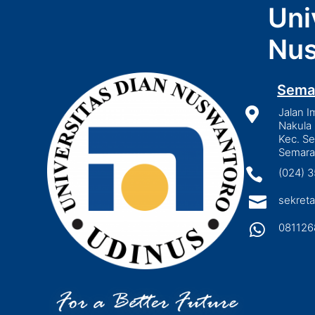
Uni
Nus
Sema

Jalan I
Nakula 
Kec. S
Semara

(024) 

sekreta

081126