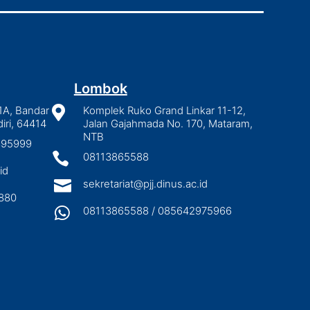
Lombok
1A, Bandar

Komplek Ruko Grand Linkar 11-12,
iri, 64414
Jalan Gajahmada No. 170, Mataram,
NTB
2895999

08113865588
id

sekretariat@pjj.dinus.ac.id
880

08113865588 / 085642975966