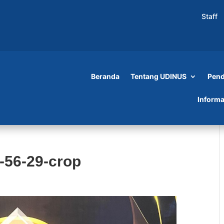
Staff
Beranda
Tentang UDINUS
Pend
Informa
-56-29-crop