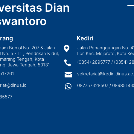
versitas Dian
wantoro
rang
Kediri
mam Bonjol No. 207 & Jalan

Jalan Penanggungan No. 4
I No. 5 - 11 , Pendrikan Kidul,
Lor, Kec. Mojoroto, Kota Ked
emarang Tengah, Kota

(0354) 2895777 / (0354) 
ng, Jawa Tengah, 50131
3517261

sekretariat@kediri.dinus.ac.
riat@dinus.id

087757328507 / 08985143
85577