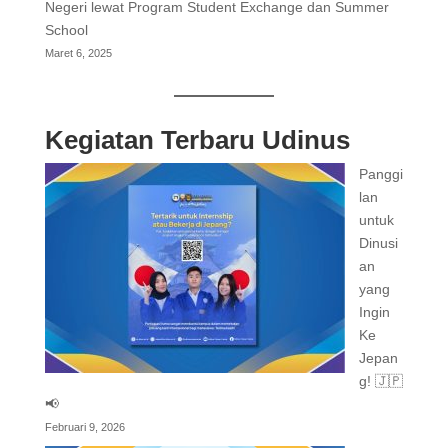
Negeri lewat Program Student Exchange dan Summer
School
Maret 6, 2025
Kegiatan Terbaru Udinus
Panggi
lan
untuk
Dinusi
an
yang
Ingin
Ke
Jepan
g! 🇯🇵
📢
Februari 9, 2026