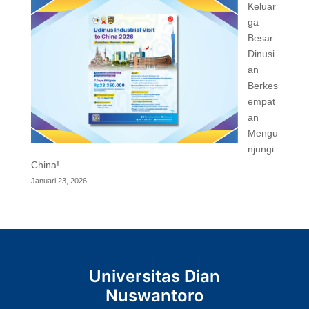
Keluar
ga
Besar
Dinusi
an
Berkes
empat
an
Mengu
njungi
China!
Januari 23, 2026
Universitas Dian
Nuswantoro