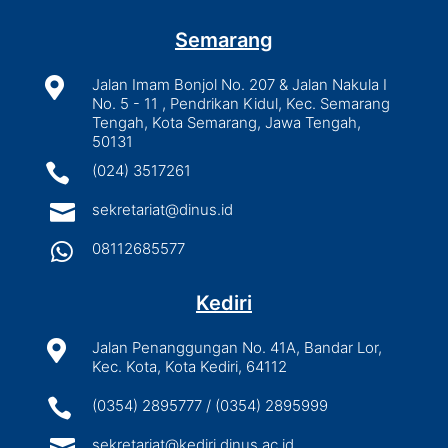
Semarang

Jalan Imam Bonjol No. 207 & Jalan Nakula I
No. 5 - 11 , Pendrikan Kidul, Kec. Semarang
Tengah, Kota Semarang, Jawa Tengah,
50131

(024) 3517261

sekretariat@dinus.id

08112685577
Kediri

Jalan Penanggungan No. 41A, Bandar Lor,
Kec. Kota, Kota Kediri, 64112

(0354) 2895777 / (0354) 2895999

sekretariat@kediri.dinus.ac.id