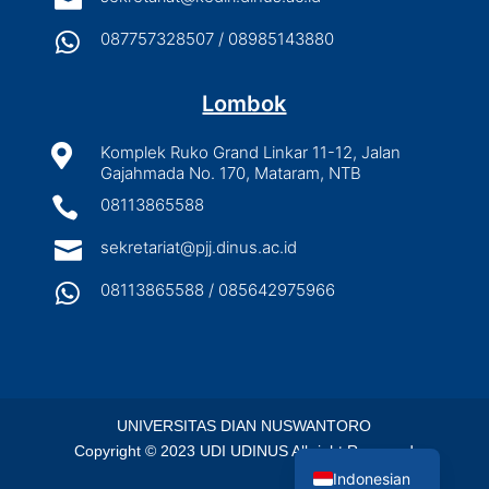

087757328507 / 08985143880
Lombok

Komplek Ruko Grand Linkar 11-12, Jalan
Gajahmada No. 170, Mataram, NTB

08113865588

sekretariat@pjj.dinus.ac.id

08113865588 / 085642975966
UNIVERSITAS DIAN NUSWANTORO
English
Copyright © 2023 UDI UDINUS All right Reserved
Indonesian