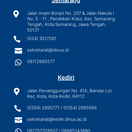
Semarang

Jalan Imam Bonjol No. 207 & Jalan Nakula I
No. 5 - 11 , Pendrikan Kidul, Kec. Semarang
Tengah, Kota Semarang, Jawa Tengah,
50131

(024) 3517261

sekretariat@dinus.id

08112685577
Kediri

Jalan Penanggungan No. 41A, Bandar Lor,
Kec. Kota, Kota Kediri, 64112

(0354) 2895777 / (0354) 2895999

sekretariat@kediri.dinus.ac.id

087757328507 / 08985143880