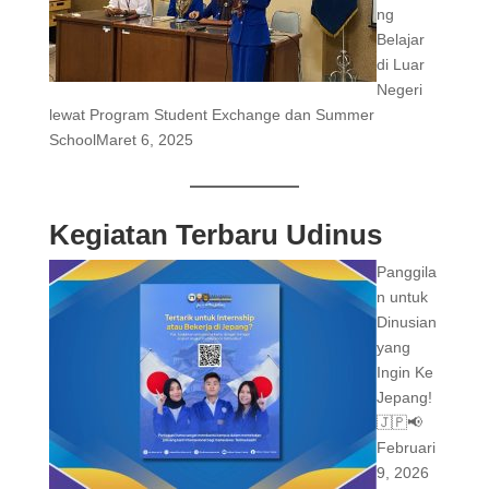
ng
Belajar
di Luar
Negeri
lewat Program Student Exchange dan Summer
School
Maret 6, 2025
Kegiatan Terbaru Udinus
Panggila
n untuk
Dinusian
yang
Ingin Ke
Jepang!
🇯🇵📢
Februari
9, 2026