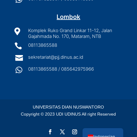
Lombok

Komplek Ruko Grand Linkar 11-12, Jalan
Gajahmada No. 170, Mataram, NTB

08113865588

sekretariat@pjj.dinus.ac.id

08113865588 / 085642975966
UNIVERSITAS DIAN NUSWANTORO
Copyright © 2023 UDI UDINUS All right Reserved
English
Indonesian