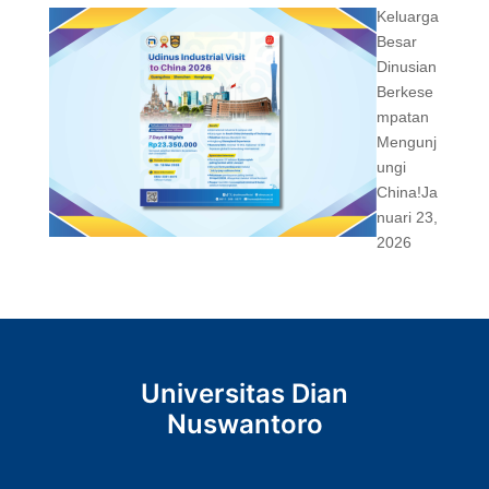
Keluarga
Besar
Dinusian
Berkese
mpatan
Mengunj
ungi
China!
Ja
nuari 23,
2026
Universitas Dian
Nuswantoro