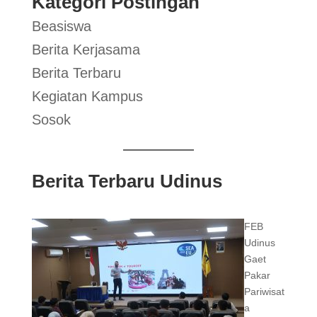
Kategori Postingan
Beasiswa
Berita Kerjasama
Berita Terbaru
Kegiatan Kampus
Sosok
Berita Terbaru Udinus
FEB
Udinus
Gaet
Pakar
Pariwisat
a