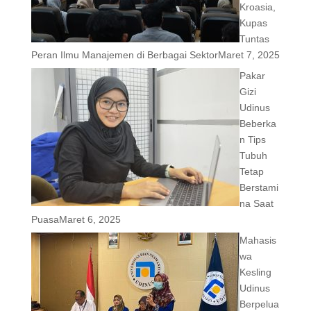
Kroasia,
Kupas
Tuntas
Peran Ilmu Manajemen di Berbagai Sektor
Maret 7, 2025
Pakar
Gizi
Udinus
Beberka
n Tips
Tubuh
Tetap
Berstami
na Saat
Puasa
Maret 6, 2025
Mahasis
wa
Kesling
Udinus
Berpelua