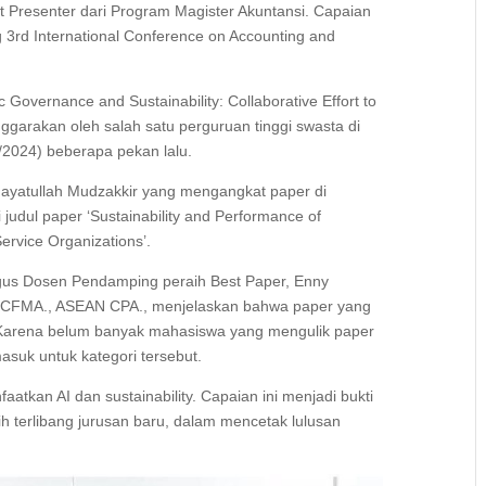
st Presenter dari Program Magister Akuntansi. Capaian
g 3rd International Conference on Accounting and
Governance and Sustainability: Collaborative Effort to
ggarakan oleh salah satu perguruan tinggi swasta di
/2024) beberapa pekan lalu.
Hidayatullah Mudzakkir yang mengangkat paper di
i judul paper ‘Sustainability and Performance of
ervice Organizations’.
igus Dosen Pendamping peraih Best Paper, Enny
CA., CFMA., ASEAN CPA., menjelaskan bahwa paper yang
 Karena belum banyak mahasiswa yang mengulik paper
masuk untuk kategori tersebut.
kan AI dan sustainability. Capaian ini menjadi bukti
h terlibang jurusan baru, dalam mencetak lulusan