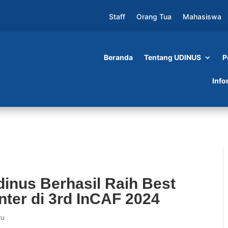
Staff
Orang Tua
Mahasiswa
Beranda
Tentang UDINUS
P
sil Raih Best Paper dan Best Presenter di 3rd
Info
dinus Berhasil Raih Best
nter di 3rd InCAF 2024
ru