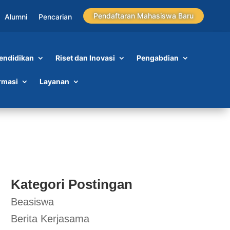
Pendaftaran Mahasiswa Baru
Alumni
Pencarian
endidikan
Riset dan Inovasi
Pengabdian
rmasi
Layanan
Kategori Postingan
Beasiswa
Berita Kerjasama