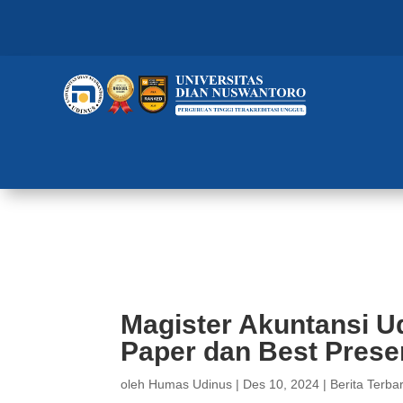
Magister Akuntansi Udinus Berha
InCAF 2024
Magister Akuntansi U
Paper dan Best Prese
oleh
Humas Udinus
|
Des 10, 2024
|
Berita Terba