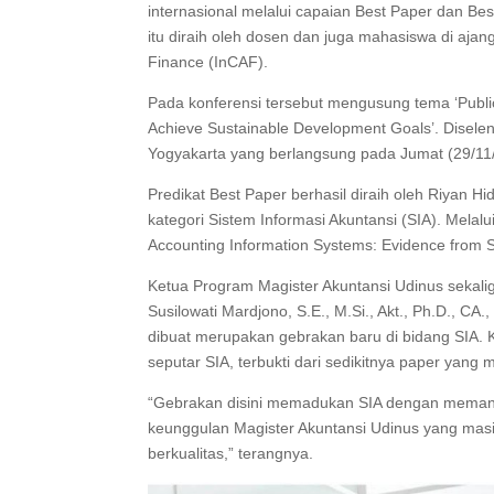
internasional melalui capaian Best Paper dan Be
itu diraih oleh dosen dan juga mahasiswa di ajan
Finance (InCAF).
Pada konferensi tersebut mengusung tema ‘Public 
Achieve Sustainable Development Goals’. Diselen
Yogyakarta yang berlangsung pada Jumat (29/11
Predikat Best Paper berhasil diraih oleh Riyan 
kategori Sistem Informasi Akuntansi (SIA). Melalu
Accounting Information Systems: Evidence from S
Ketua Program Magister Akuntansi Udinus sekal
Susilowati Mardjono, S.E., M.Si., Akt., Ph.D., 
dibuat merupakan gebrakan baru di bidang SIA.
seputar SIA, terbukti dari sedikitnya paper yang 
“Gebrakan disini memadukan SIA dengan memanfaat
keunggulan Magister Akuntansi Udinus yang masi
berkualitas,” terangnya.