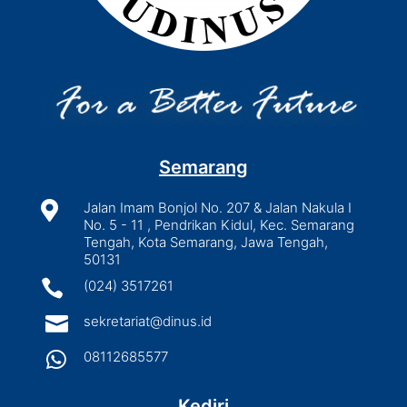
Semarang

Jalan Imam Bonjol No. 207 & Jalan Nakula I
No. 5 - 11 , Pendrikan Kidul, Kec. Semarang
Tengah, Kota Semarang, Jawa Tengah,
50131

(024) 3517261

sekretariat@dinus.id

08112685577
Kediri