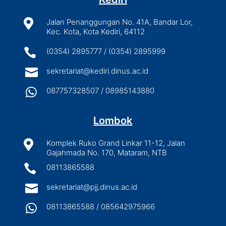

Jalan Penanggungan No. 41A, Bandar Lor,
Kec. Kota, Kota Kediri, 64112

(0354) 2895777 / (0354) 2895999

sekretariat@kediri.dinus.ac.id

087757328507 / 08985143880
Lombok

Komplek Ruko Grand Linkar 11-12, Jalan
Gajahmada No. 170, Mataram, NTB

08113865588

sekretariat@pjj.dinus.ac.id

08113865588 / 085642975966