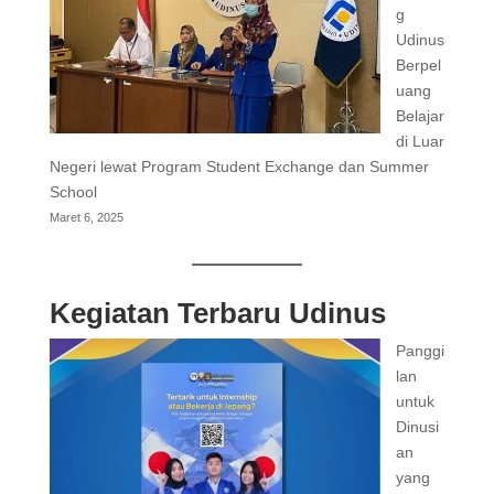
g
Udinus
Berpel
uang
Belajar
di Luar
Negeri lewat Program Student Exchange dan Summer
School
Maret 6, 2025
Kegiatan Terbaru Udinus
Panggi
lan
untuk
Dinusi
an
yang