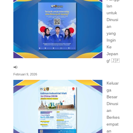
lan
untuk
Dinusi
an
yang
Ingin
Ke
Jepan
g! 🇯🇵
📢
Februari 9, 2026
Keluar
ga
Besar
Dinusi
an
Berkes
empat
an