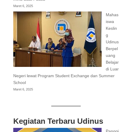
Maret 6, 2025
Mahas
iswa
Keslin
g
Udinus
Berpel
uang
Belajar
di Luar
Negeri lewat Program Student Exchange dan Summer
School
Maret 6, 2025
Kegiatan Terbaru Udinus
Panggi