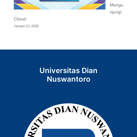
Mengu
njungi
China!
Januari 23, 2026
Universitas Dian
Nuswantoro