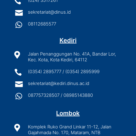

(024) 3517261

sekretariat@dinus.id

08112685577
Kediri

Jalan Penanggungan No. 41A, Bandar Lor,
Kec. Kota, Kota Kediri, 64112

(0354) 2895777 / (0354) 2895999

sekretariat@kediri.dinus.ac.id

087757328507 / 08985143880
Lombok

Komplek Ruko Grand Linkar 11-12, Jalan
Gajahmada No. 170, Mataram, NTB