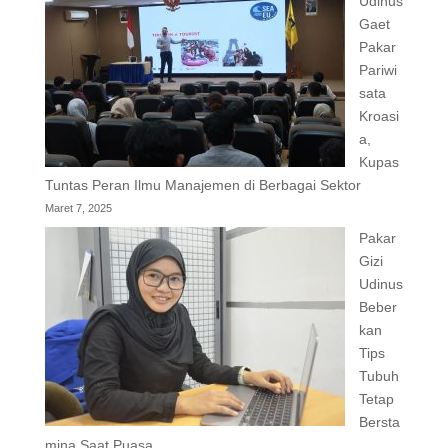
Udinus
Gaet
Pakar
Pariwi
sata
Kroasi
a,
Kupas
Tuntas Peran Ilmu Manajemen di Berbagai Sektor
Maret 7, 2025
Pakar
Gizi
Udinus
Beber
kan
Tips
Tubuh
Tetap
Bersta
mina Saat Puasa