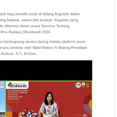
dah bagi peneliti muda di bidang linguistik dalam
ng bahasa, sastra dan budaya. Kegiatan yang
s itu dikemas dalam acara Seminar Tentang
 Ilmu Budaya (Struktural) 2024.
 itu berlangsung secara daring melalui platform zoom
cara simbolis oleh Wakil Rektor IV Bidang Penelitian
o Andono, S.T., M.Kom.