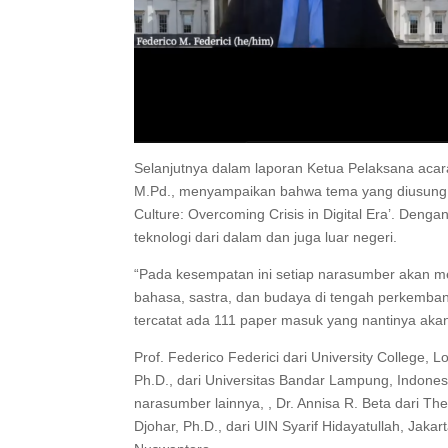
Selanjutnya dalam laporan Ketua Pelaksana acara
M.Pd., menyampaikan bahwa tema yang diusung ‘M
Culture: Overcoming Crisis in Digital Era’. Denga
teknologi dari dalam dan juga luar negeri.
“Pada kesempatan ini setiap narasumber akan m
bahasa, sastra, dan budaya di tengah perkembang
tercatat ada 111 paper masuk yang nantinya aka
Prof. Federico Federici dari University College, 
Ph.D., dari Universitas Bandar Lampung, Indon
narasumber lainnya, , Dr. Annisa R. Beta dari The
Djohar, Ph.D., dari UIN Syarif Hidayatullah, Jakar