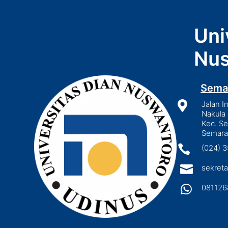
Uni
Nus
Sema

Jalan I
Nakula 
Kec. S
Semara

(024) 

sekreta

081126