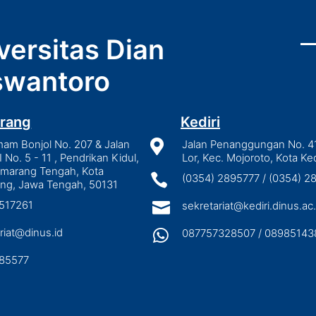
versitas Dian
wantoro
rang
Kediri
mam Bonjol No. 207 & Jalan

Jalan Penanggungan No. 4
I No. 5 - 11 , Pendrikan Kidul,
Lor, Kec. Mojoroto, Kota Ked
emarang Tengah, Kota

(0354) 2895777 / (0354) 
ng, Jawa Tengah, 50131
3517261

sekretariat@kediri.dinus.ac.
riat@dinus.id

087757328507 / 08985143
85577