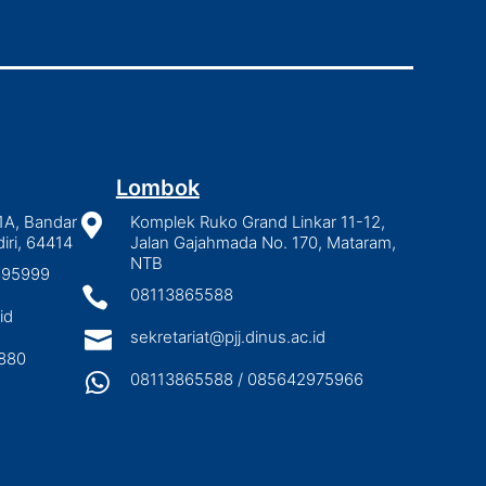
Lombok
1A, Bandar

Komplek Ruko Grand Linkar 11-12,
iri, 64414
Jalan Gajahmada No. 170, Mataram,
NTB
2895999

08113865588
id

sekretariat@pjj.dinus.ac.id
880

08113865588 / 085642975966