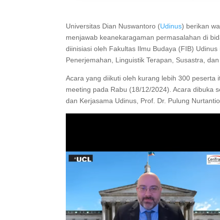
Universitas Dian Nuswantoro (
Udinus
) berikan wa
menjawab keanekaragaman permasalahan di bida
diinisiasi oleh Fakultas Ilmu Budaya (FIB) Udinu
Penerjemahan, Linguistik Terapan, Susastra, dan
Acara yang diikuti oleh kurang lebih 300 peserta
meeting pada Rabu (18/12/2024). Acara dibuka se
dan Kerjasama Udinus, Prof. Dr. Pulung Nurtanti