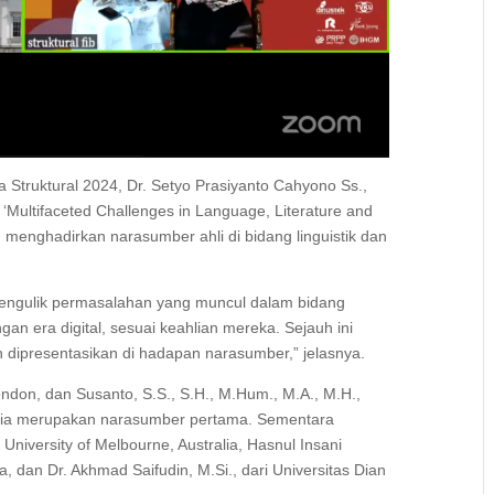
 Struktural 2024, Dr. Setyo Prasiyanto Cahyono Ss.,
ultifaceted Challenges in Language, Literature and
n menghadirkan narasumber ahli di bidang linguistik dan
engulik permasalahan yang muncul dalam bidang
an era digital, sesuai keahlian mereka. Sejauh ini
n dipresentasikan di hadapan narasumber,” jelasnya.
London, dan Susanto, S.S., S.H., M.Hum., M.A., M.H.,
esia merupakan narasumber pertama. Sementara
 University of Melbourne, Australia, Hasnul Insani
ta, dan Dr. Akhmad Saifudin, M.Si., dari Universitas Dian