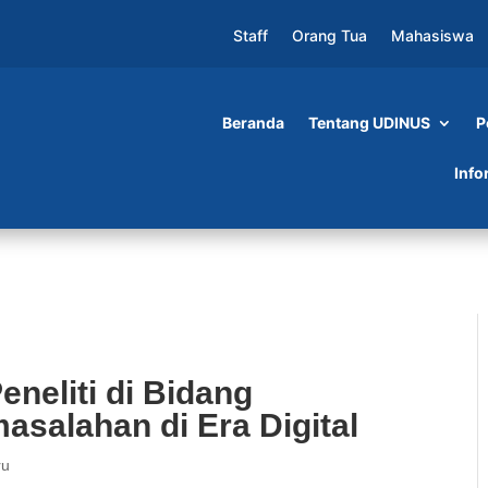
Staff
Orang Tua
Mahasiswa
Beranda
Tentang UDINUS
P
 Bidang Linguistik Jawab Permasalahan di Era
Info
eneliti di Bidang
asalahan di Era Digital
ru