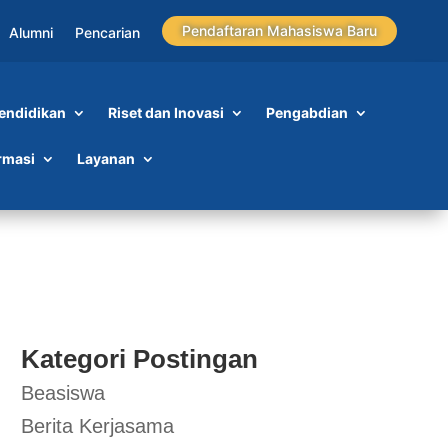
Pendaftaran Mahasiswa Baru
Alumni
Pencarian
endidikan
Riset dan Inovasi
Pengabdian
rmasi
Layanan
Kategori Postingan
Beasiswa
Berita Kerjasama