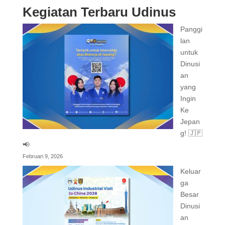
Kegiatan Terbaru Udinus
Panggi
lan
untuk
Dinusi
an
yang
Ingin
Ke
Jepan
g! 🇯🇵
📢
Februari 9, 2026
Keluar
ga
Besar
Dinusi
an