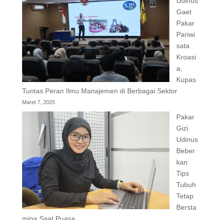
Udinus
Gaet
Pakar
Pariwi
sata
Kroasi
a,
Kupas
Tuntas Peran Ilmu Manajemen di Berbagai Sektor
Maret 7, 2025
Pakar
Gizi
Udinus
Beber
kan
Tips
Tubuh
Tetap
Bersta
mina Saat Puasa