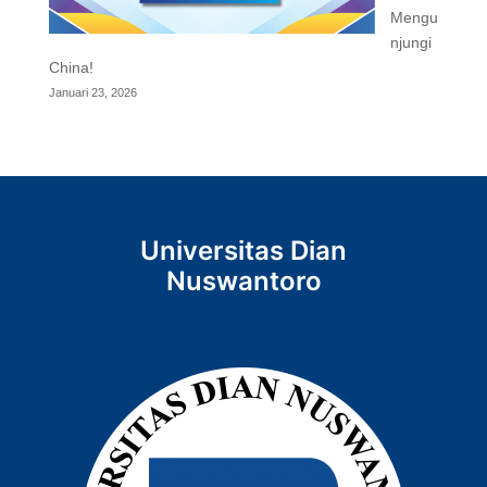
Mengu
njungi
China!
Januari 23, 2026
Universitas Dian
Nuswantoro