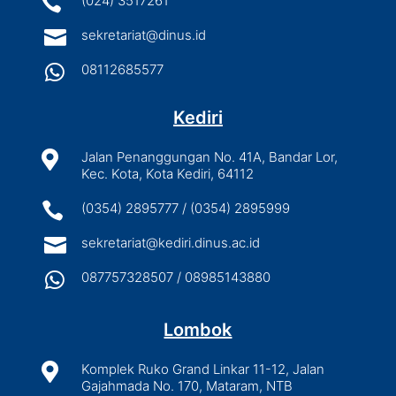

(024) 3517261

sekretariat@dinus.id

08112685577
Kediri

Jalan Penanggungan No. 41A, Bandar Lor,
Kec. Kota, Kota Kediri, 64112

(0354) 2895777 / (0354) 2895999

sekretariat@kediri.dinus.ac.id

087757328507 / 08985143880
Lombok

Komplek Ruko Grand Linkar 11-12, Jalan
Gajahmada No. 170, Mataram, NTB