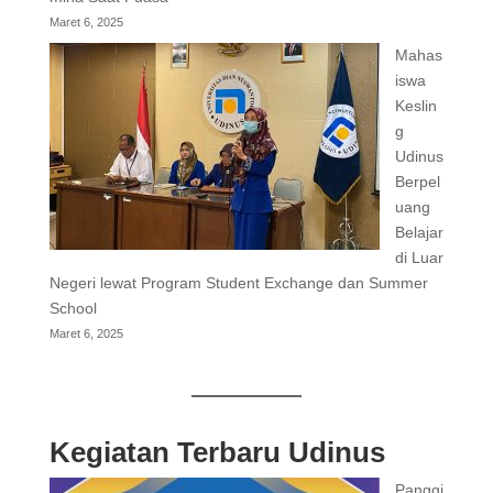
Maret 6, 2025
Mahas
iswa
Keslin
g
Udinus
Berpel
uang
Belajar
di Luar
Negeri lewat Program Student Exchange dan Summer
School
Maret 6, 2025
Kegiatan Terbaru Udinus
Panggi