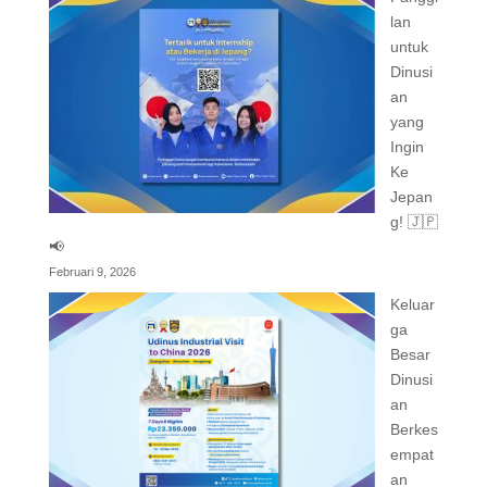
lan
untuk
Dinusi
an
yang
Ingin
Ke
Jepan
g! 🇯🇵
📢
Februari 9, 2026
Keluar
ga
Besar
Dinusi
an
Berkes
empat
an