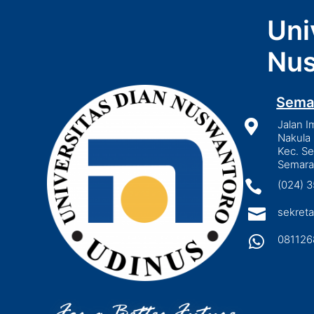
Uni
Nus
Sema

Jalan I
Nakula 
Kec. S
Semara

(024) 

sekreta

081126