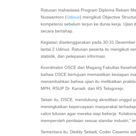
Ratusan mahasiswa Program Diploma Rekam Medi
Nuswantoro (
Udinus
) mengikuti Objective Struct
kompetensi sebelum terjun ke dunia kerja. Ujian i
secara bertahap.
Kegiatan diselenggarakan pada 30-31 Desember 
lantai 2 Udinus. Ratusan peserta itu mengikuti ser
statistik, dan pelepasan informasi.
Koordinator OSCE dan Magang Fakultas Kesehata
bahwa OSCE bertujuan memastikan kesiapan mahas
menambahkan bahwa ujian itu melibatkan praktisi
MPH, RSUP Dr. Kariadi, dan RS Telogorejo.
Selain itu, OSCE, mendukung akreditasi unggul y
meningkatkan kepercayaan masyarakat terhadap 
calon lulusan agar mereka siap bekerja. Kolabo
memperoleh penilaian sesuai standar industri,” 
Sementara itu, Deddy Setiadi, Coder Casemix seka