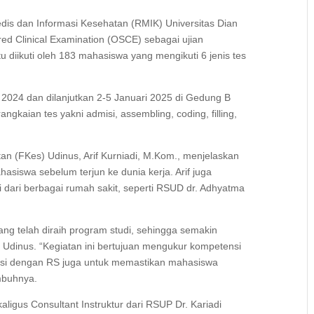
s dan Informasi Kesehatan (RMIK) Universitas Dian
ured Clinical Examination (OSCE) sebagai ujian
tu diikuti oleh 183 mahasiswa yang mengikuti 6 jenis tes
2024 dan dilanjutkan 2-5 Januari 2025 di Gedung B
angkaian tes yakni admisi, assembling, coding, filling,
n (FKes) Udinus, Arif Kurniadi, M.Kom., menjelaskan
iswa sebelum terjun ke dunia kerja. Arif juga
 dari berbagai rumah sakit, seperti RSUD dr. Adhyatma
ang telah diraih program studi, sehingga semakin
Udinus. “Kegiatan ini bertujuan mengukur kompetensi
rasi dengan RS juga untuk memastikan mahasiswa
imbuhnya.
ligus Consultant Instruktur dari RSUP Dr. Kariadi