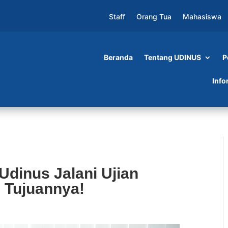
Staff
Orang Tua
Mahasiswa
Beranda
Tentang UDINUS
P
ni Ujian Kompetensi OSCE, Ini Tujuannya!
Info
dinus Jalani Ujian
 Tujuannya!