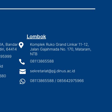
Lombok
1A, Bandar

Komplek Ruko Grand Linkar 11-12,
iri, 64414
Jalan Gajahmada No. 170, Mataram,
NTB
2895999

08113865588
id

sekretariat@pjj.dinus.ac.id
880

08113865588 / 085642975966