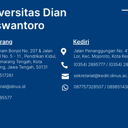
versitas Dian
wantoro
rang
Kediri
mam Bonjol No. 207 & Jalan

Jalan Penanggungan No. 4
I No. 5 - 11 , Pendrikan Kidul,
Lor, Kec. Mojoroto, Kota Ked
emarang Tengah, Kota

(0354) 2895777 / (0354) 
ng, Jawa Tengah, 50131
3517261

sekretariat@kediri.dinus.ac.
riat@dinus.id

087757328507 / 08985143
85577