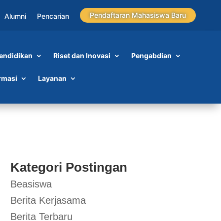
Pendaftaran Mahasiswa Baru
Alumni
Pencarian
endidikan
Riset dan Inovasi
Pengabdian
rmasi
Layanan
Kategori Postingan
Beasiswa
Berita Kerjasama
Berita Terbaru