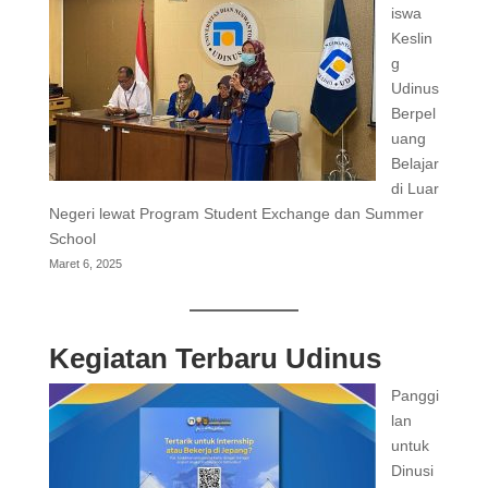
iswa
Keslin
g
Udinus
Berpel
uang
Belajar
di Luar
Negeri lewat Program Student Exchange dan Summer
School
Maret 6, 2025
Kegiatan Terbaru Udinus
Panggi
lan
untuk
Dinusi