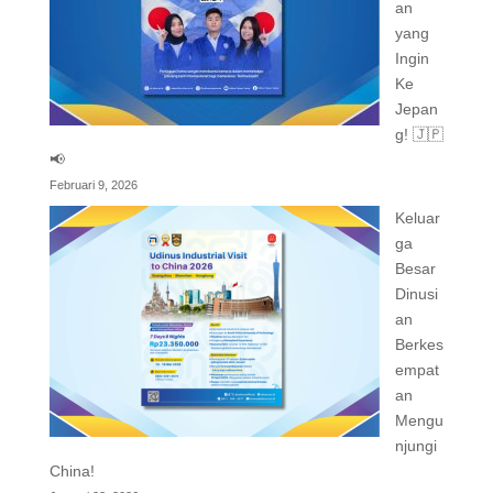
an
yang
Ingin
Ke
Jepan
g! 🇯🇵
📢
Februari 9, 2026
Keluar
ga
Besar
Dinusi
an
Berkes
empat
an
Mengu
njungi
China!