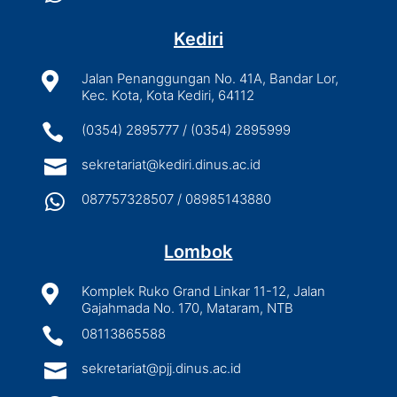
Kediri

Jalan Penanggungan No. 41A, Bandar Lor,
Kec. Kota, Kota Kediri, 64112

(0354) 2895777 / (0354) 2895999

sekretariat@kediri.dinus.ac.id

087757328507 / 08985143880
Lombok

Komplek Ruko Grand Linkar 11-12, Jalan
Gajahmada No. 170, Mataram, NTB

08113865588

sekretariat@pjj.dinus.ac.id