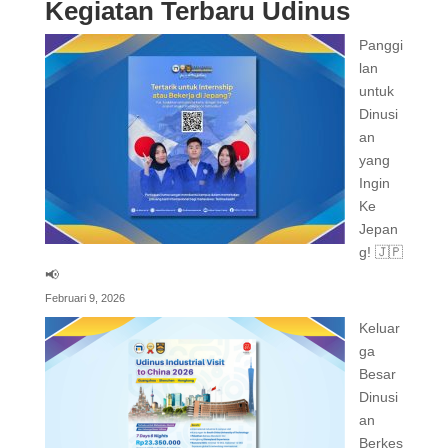
Kegiatan Terbaru Udinus
Panggi
lan
untuk
Dinusi
an
yang
Ingin
Ke
Jepan
g! 🇯🇵
📢
Februari 9, 2026
Keluar
ga
Besar
Dinusi
an
Berkes