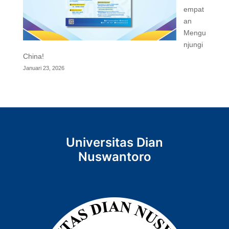
empat
an
Mengu
njungi
China!
Januari 23, 2026
Universitas Dian
Nuswantoro