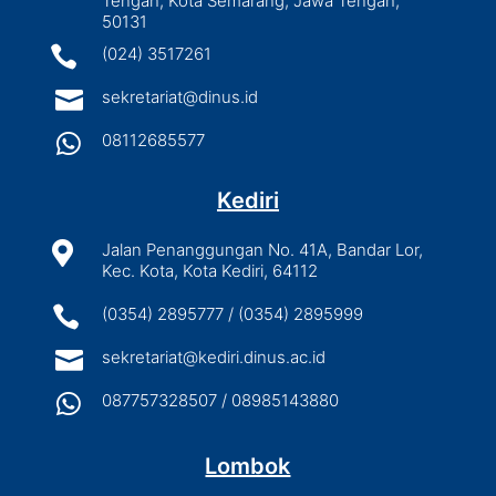
Tengah, Kota Semarang, Jawa Tengah,
50131

(024) 3517261

sekretariat@dinus.id

08112685577
Kediri

Jalan Penanggungan No. 41A, Bandar Lor,
Kec. Kota, Kota Kediri, 64112

(0354) 2895777 / (0354) 2895999

sekretariat@kediri.dinus.ac.id

087757328507 / 08985143880
Lombok