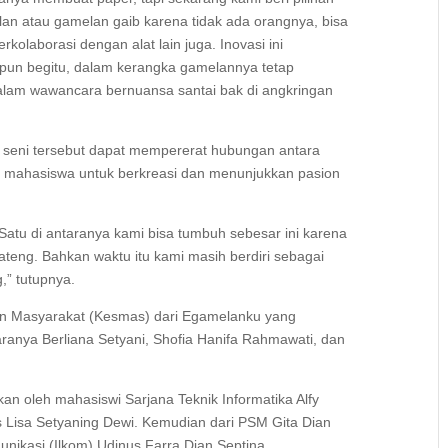
an atau gamelan gaib karena tidak ada orangnya, bisa
kolaborasi dengan alat lain juga. Inovasi ini
pun begitu, dalam kerangka gamelannya tetap
lam wawancara bernuansa santai bak di angkringan
tas seni tersebut dapat mempererat hubungan antara
i mahasiswa untuk berkreasi dan menunjukkan pasion
Satu di antaranya kami bisa tumbuh sebesar ini karena
Jateng. Bahkan waktu itu kami masih berdiri sebagai
,” tutupnya.
tan Masyarakat (Kesmas) dari Egamelanku yang
anya Berliana Setyani, Shofia Hanifa Rahmawati, dan
n oleh mahasiswi Sarjana Teknik Informatika Alfy
 Lisa Setyaning Dewi. Kemudian dari PSM Gita Dian
nikasi (Ilkom) Udinus Farra Dian Septina.