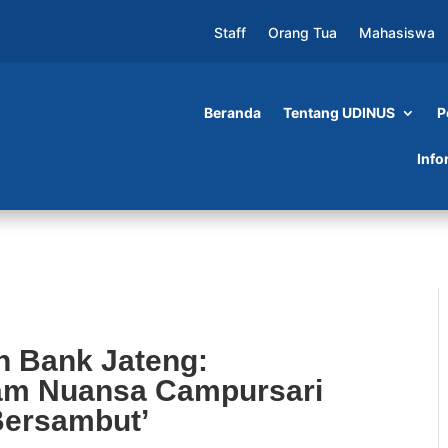
Staff
Orang Tua
Mahasiswa
Beranda
Tentang UDINUS
P
teng: Pementasan Seni dalam Nuansa Campursa
Info
n Bank Jateng:
am Nuansa Campursari
Bersambut’