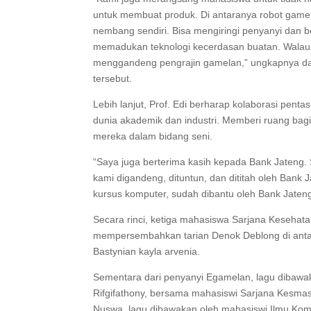
untuk membuat produk. Di antaranya robot gamel
nembang sendiri. Bisa mengiringi penyanyi dan ber
memadukan teknologi kecerdasan buatan. Walau
menggandeng pengrajin gamelan,” ungkapnya da
tersebut.
Lebih lanjut, Prof. Edi berharap kolaborasi pen
dunia akademik dan industri. Memberi ruang bag
mereka dalam bidang seni.
“Saya juga berterima kasih kepada Bank Jateng. 
kami digandeng, dituntun, dan dititah oleh Bank 
kursus komputer, sudah dibantu oleh Bank Jateng
Secara rinci, ketiga mahasiswa Sarjana Keseha
mempersembahkan tarian Denok Deblong di antar
Bastynian kayla arvenia.
Sementara dari penyanyi Egamelan, lagu dibawaka
Rifgifathony, bersama mahasiswi Sarjana Kesmas
Nuswa, lagu dibawakan oleh mahasiswi Ilmu Komu