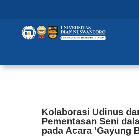
Kolaborasi Udinus dan Bank Ja
pada Acara ‘Gayung Bersambut’
Kolaborasi Udinus da
Pementasan Seni dal
pada Acara ‘Gayung 