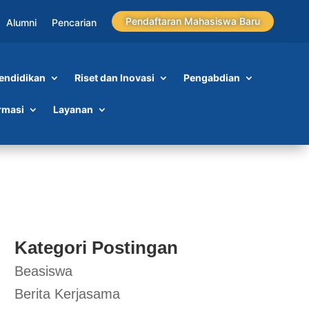
Pendaftaran Mahasiswa Baru
Alumni
Pencarian
endidikan
Riset dan Inovasi
Pengabdian
ri
rmasi
Layanan
Kategori Postingan
Beasiswa
Berita Kerjasama