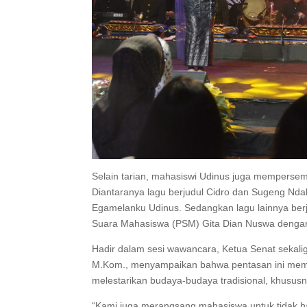
Selain tarian, mahasiswi Udinus juga memperse
Diantaranya lagu berjudul Cidro dan Sugeng Nda
Egamelanku Udinus. Sedangkan lagu lainnya ber
Suara Mahasiswa (PSM) Gita Dian Nuswa denga
Hadir dalam sesi wawancara, Ketua Senat sekaligu
M.Kom., menyampaikan bahwa pentasan ini mema
melestarikan budaya-budaya tradisional, khusus
“Kami juga merangsang mahasiswa untuk tidak ha