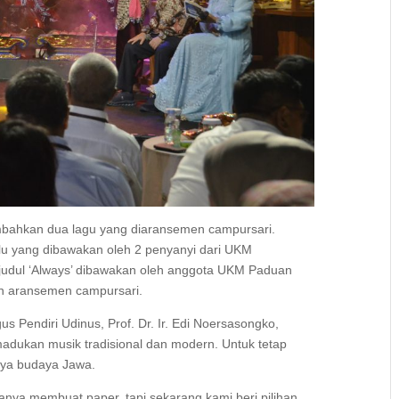
mbahkan dua lagu yang diaransemen campursari.
lu yang dibawakan oleh 2 penyanyi dari UKM
judul ‘Always’ dibawakan oleh anggota UKM Paduan
n aransemen campursari.
s Pendiri Udinus, Prof. Dr. Ir. Edi Noersasongko,
dukan musik tradisional dan modern. Untuk tetap
nya budaya Jawa.
nya membuat paper, tapi sekarang kami beri pilihan