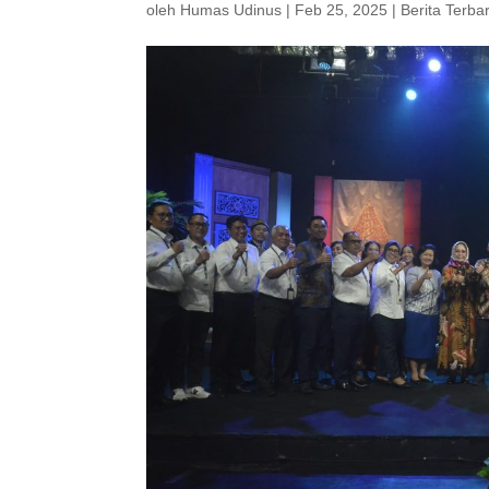
oleh
Humas Udinus
|
Feb 25, 2025
|
Berita Terba