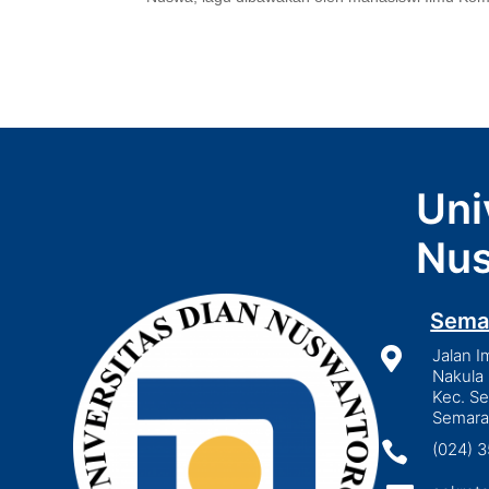
Uni
Nus
Sema

Jalan I
Nakula 
Kec. S
Semara

(024) 