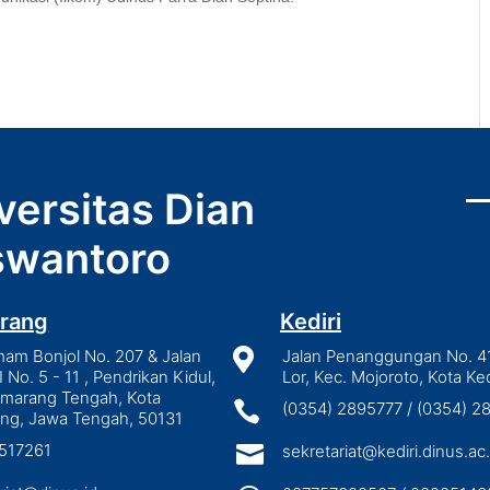
versitas Dian
wantoro
rang
Kediri
mam Bonjol No. 207 & Jalan

Jalan Penanggungan No. 4
I No. 5 - 11 , Pendrikan Kidul,
Lor, Kec. Mojoroto, Kota Ked
emarang Tengah, Kota

(0354) 2895777 / (0354) 
ng, Jawa Tengah, 50131
3517261

sekretariat@kediri.dinus.ac.