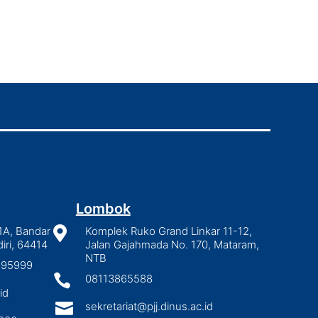
Lombok
1A, Bandar

Komplek Ruko Grand Linkar 11-12,
iri, 64414
Jalan Gajahmada No. 170, Mataram,
NTB
2895999

08113865588
id

sekretariat@pjj.dinus.ac.id